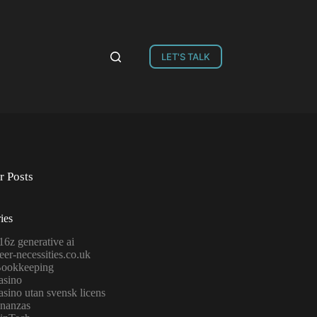
LET'S TALK
r Posts
ies
16z generative ai
eer-necessities.co.uk
ookkeeping
asino
asino utan svensk licens
inanzas