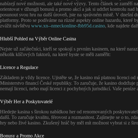
nabízejí nové možnosti, ale také nové výzvy. Tento článek se zaměří na
orientovat v džungli bonusů a promo akcí a jak si udržet kontrolu nad hro
posunout svou hru na další úroveň, jste na správném místě. V dnešní dob
platformy. Proto se podíváme na různé aspekty online hazardu, které b
zvážit návštěvu
www.xn--nmeckonline-fbb95d.casino
, kde najdete dal
Hlubší Pohled na Výběr Online Casina
Nejste už začátečníci, kteří se spokojí s prvním kasinem, na které narazí
několik klíčových faktorů, na které byste se měli zaměřit:
Licence a Regulace
Základem je vždy licence. Ujistěte se, že kasino má platnou licenci o
Ministerstvo financí České republiky. To zaručuje, že kasino dodržuje 
nemají licenci, nebo mají licenci z pochybných jurisdikcí. Vaše peníze 
Výběr Her a Poskytovatelé
Hledejte kasina s širokou nabídkou her od renomovaných poskytovatel
další. To zaručuje kvalitu, férovost a rozmanitost. Zajímejte se o to, zda
hry nebo živé kasino. Zkušený hráč by měl mít možnost vybrat si z širo
Bonusy a Promo Akce