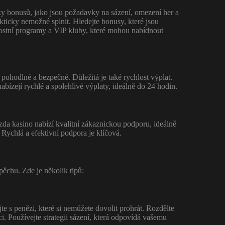
ky bonusů, jako jsou požadavky na sázení, omezení her a
ticky nemožné splnit. Hledejte bonusy, které jsou
rnostní programy a VIP kluby, které mohou nabídnout
 pohodlné a bezpečné. Důležitá je také rychlost výplat.
bízejí rychlé a spolehlivé výplaty, ideálně do 24 hodin.
 zda kasino nabízí kvalitní zákaznickou podporu, ideálně
. Rychlá a efektivní podpora je klíčová.
spěchu. Zde je několik tipů:
jte s penězi, které si nemůžete dovolit prohrát. Rozdělte
ci. Používejte strategii sázení, která odpovídá vašemu