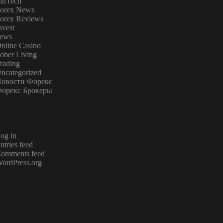
inTech
orex News
orex Reviews
nvest
ews
nline Casino
ober Living
rading
ncategorized
овости Форекс
орекс Брокеры
og in
ntries feed
omments feed
ordPress.org