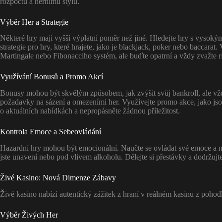
rozpočtu a hernímu stylu.
Výběr Her a Strategie
Některé hry mají vyšší výplatní poměr než jiné. Hledejte hry s vysokým
strategie pro hry, které hrajete, jako je blackjack, poker nebo baccarat.
Martingale nebo Fibonacciho systém, ale buďte opatrní a vždy zvažte r
Využívání Bonusů a Promo Akcí
Bonusy mohou být skvělým způsobem, jak zvýšit svůj bankroll, ale vž
požadavky na sázení a omezeními her. Využívejte promo akce, jako jso
o aktuálních nabídkách a nepropásněte žádnou příležitost.
Kontrola Emoce a Sebeovládání
Hazardní hry mohou být emocionální. Naučte se ovládat své emoce a nen
jste unavení nebo pod vlivem alkoholu. Dělejte si přestávky a dodržujte
Živé Kasino: Nová Dimenze Zábavy
Živé kasino nabízí autentický zážitek z hraní v reálném kasinu z pohodl
Výběr Živých Her