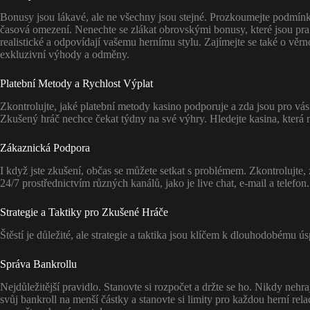
Bonusy jsou lákavé, ale ne všechny jsou stejné. Prozkoumejte podmín
časová omezení. Nenechte se zlákat obrovskými bonusy, které jsou prak
realistické a odpovídají vašemu hernímu stylu. Zajímejte se také o vě
exkluzivní výhody a odměny.
Platební Metody a Rychlost Výplat
Zkontrolujte, jaké platební metody kasino podporuje a zda jsou pro vás
Zkušený hráč nechce čekat týdny na své výhry. Hledejte kasina, která na
Zákaznická Podpora
I když jste zkušení, občas se můžete setkat s problémem. Zkontrolujte,
24/7 prostřednictvím různých kanálů, jako je live chat, e-mail a telefon
Strategie a Taktiky pro Zkušené Hráče
Štěstí je důležité, ale strategie a taktika jsou klíčem k dlouhodobému ú
Správa Bankrollu
Nejdůležitější pravidlo. Stanovte si rozpočet a držte se ho. Nikdy nehra
svůj bankroll na menší částky a stanovte si limity pro každou herní rela