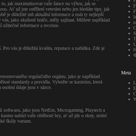
F
 to, jak maximalizovat vaše šance na výhru, jak se
F
u. Ať už jste ostřílení veteráni nebo jen hledáte tipy, jak
F
ě je důležité mít aktuální informace a znát ty nejlepší
I
y vás, jako zkušené hráče, měly zajímat. Můžete například
n
ší užitečné informace a recenze.
O
S
T
U
. Pro vás je důležitá kvalita, reputace a nabídka. Zde je
Н
Ф
Meta
d renomovaného regulačního orgánu, jako je například
přísné standardy a pravidla. Vyhněte se kasinům, která
L
a osobní údaje jsou v sázce.
E
C
W
ů softwaru, jako jsou NetEnt, Microgaming, Playtech a
 kasino nabízí vaše oblíbené hry, ať už jde o sloty, stolní
ké škály variant.