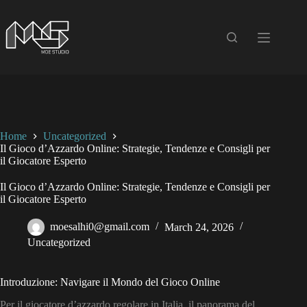
Skip
to
content
Home
Uncategorized
Il Gioco d’Azzardo Online: Strategie, Tendenze e Consigli per
il Giocatore Esperto
Il Gioco d’Azzardo Online: Strategie, Tendenze e Consigli per
il Giocatore Esperto
moesalhi0@gmail.com
March 24, 2026
Uncategorized
Introduzione: Navigare il Mondo del Gioco Online
Per il giocatore d’azzardo regolare in Italia, il panorama del