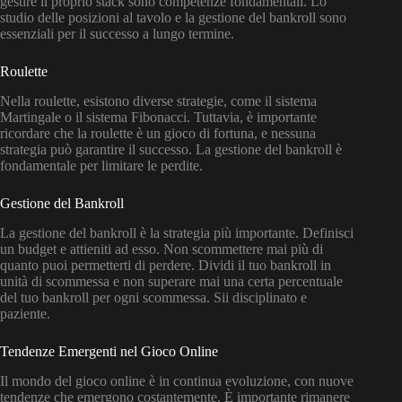
gestire il proprio stack sono competenze fondamentali. Lo
studio delle posizioni al tavolo e la gestione del bankroll sono
essenziali per il successo a lungo termine.
Roulette
Nella roulette, esistono diverse strategie, come il sistema
Martingale o il sistema Fibonacci. Tuttavia, è importante
ricordare che la roulette è un gioco di fortuna, e nessuna
strategia può garantire il successo. La gestione del bankroll è
fondamentale per limitare le perdite.
Gestione del Bankroll
La gestione del bankroll è la strategia più importante. Definisci
un budget e attieniti ad esso. Non scommettere mai più di
quanto puoi permetterti di perdere. Dividi il tuo bankroll in
unità di scommessa e non superare mai una certa percentuale
del tuo bankroll per ogni scommessa. Sii disciplinato e
paziente.
Tendenze Emergenti nel Gioco Online
Il mondo del gioco online è in continua evoluzione, con nuove
tendenze che emergono costantemente. È importante rimanere