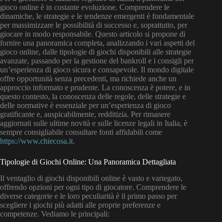
gioco online è in costante evoluzione. Comprendere le
dinamiche, le strategie e le tendenze emergenti è fondamentale
per massimizzare le possibilità di successo e, soprattutto, per
giocare in modo responsabile. Questo articolo si propone di
fornire una panoramica completa, analizzando i vari aspetti del
gioco online, dalle tipologie di giochi disponibili alle strategie
avanzate, passando per la gestione del bankroll e i consigli per
un’esperienza di gioco sicura e consapevole. Il mondo digitale
offre opportunità senza precedenti, ma richiede anche un
approccio informato e prudente. La conoscenza è potere, e in
questo contesto, la conoscenza delle regole, delle strategie e
delle normative è essenziale per un’esperienza di gioco
gratificante e, auspicabilmente, redditizia. Per rimanere
aggiornati sulle ultime novità e sulle licenze legali in Italia, è
sempre consigliabile consultare fonti affidabili come
https://www.chiecosa.it
.
Tipologie di Giochi Online: Una Panoramica Dettagliata
Il ventaglio di giochi disponibili online è vasto e variegato,
offrendo opzioni per ogni tipo di giocatore. Comprendere le
diverse categorie e le loro peculiarità è il primo passo per
scegliere i giochi più adatti alle proprie preferenze e
competenze. Vediamo le principali: