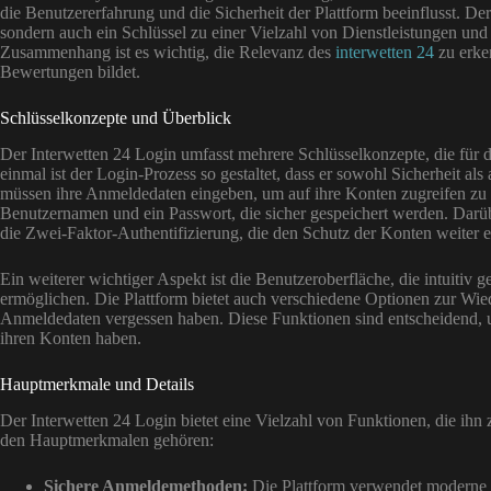
die Benutzererfahrung und die Sicherheit der Plattform beeinflusst. Der
sondern auch ein Schlüssel zu einer Vielzahl von Dienstleistungen und 
Zusammenhang ist es wichtig, die Relevanz des
interwetten 24
zu erke
Bewertungen bildet.
Schlüsselkonzepte und Überblick
Der Interwetten 24 Login umfasst mehrere Schlüsselkonzepte, die für da
einmal ist der Login-Prozess so gestaltet, dass er sowohl Sicherheit al
müssen ihre Anmeldedaten eingeben, um auf ihre Konten zugreifen zu k
Benutzernamen und ein Passwort, die sicher gespeichert werden. Darüb
die Zwei-Faktor-Authentifizierung, die den Schutz der Konten weiter e
Ein weiterer wichtiger Aspekt ist die Benutzeroberfläche, die intuitiv 
ermöglichen. Die Plattform bietet auch verschiedene Optionen zur Wiede
Anmeldedaten vergessen haben. Diese Funktionen sind entscheidend, um
ihren Konten haben.
Hauptmerkmale und Details
Der Interwetten 24 Login bietet eine Vielzahl von Funktionen, die ih
den Hauptmerkmalen gehören:
Sichere Anmeldemethoden:
Die Plattform verwendet moderne 