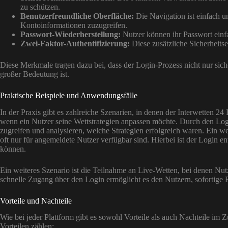
zu schützen.
Benutzerfreundliche Oberfläche:
Die Navigation ist einfach un
Kontoinformationen zuzugreifen.
Passwort-Wiederherstellung:
Nutzer können ihr Passwort einfa
Zwei-Faktor-Authentifizierung:
Diese zusätzliche Sicherheits
Diese Merkmale tragen dazu bei, dass der Login-Prozess nicht nur sicher
großer Bedeutung ist.
Praktische Beispiele und Anwendungsfälle
In der Praxis gibt es zahlreiche Szenarien, in denen der Interwetten 24 L
wenn ein Nutzer seine Wettstrategien anpassen möchte. Durch den Logi
zugreifen und analysieren, welche Strategien erfolgreich waren. Ein w
oft nur für angemeldete Nutzer verfügbar sind. Hierbei ist der Login 
können.
Ein weiteres Szenario ist die Teilnahme an Live-Wetten, bei denen Nutz
schnelle Zugang über den Login ermöglicht es den Nutzern, sofortige 
Vorteile und Nachteile
Wie bei jeder Plattform gibt es sowohl Vorteile als auch Nachteile i
Vorteilen zählen: