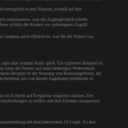
d ermöglicht es den Nutzern, schnell auf ihre
ch zurücksetzen, was die Zugänglichkeit erhöht.
ebene schützt die Konten vor unbefugtem Zugriff.
, sondern auch effizient ist, was für die Nutzer von
ogin eine zentrale Rolle spielt. Ein typisches Beispiel ist,
n kann der Nutzer auf seine bisherigen Wettverläufe
eiteres Beispiel ist die Nutzung von Bonusangeboten, die
entscheidend, um von diesen Angeboten profitieren zu
er in Echtzeit auf Ereignisse reagieren müssen. Der
Entscheidungen zu treffen und ihre Einsätze anzupassen.
m Zusammenhang mit dem Interwetten 24 Login. Zu den