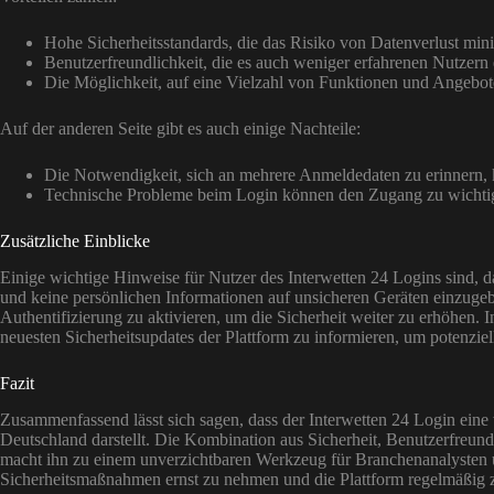
Hohe Sicherheitsstandards, die das Risiko von Datenverlust min
Benutzerfreundlichkeit, die es auch weniger erfahrenen Nutzern 
Die Möglichkeit, auf eine Vielzahl von Funktionen und Angebot
Auf der anderen Seite gibt es auch einige Nachteile:
Die Notwendigkeit, sich an mehrere Anmeldedaten zu erinnern, k
Technische Probleme beim Login können den Zugang zu wichti
Zusätzliche Einblicke
Einige wichtige Hinweise für Nutzer des Interwetten 24 Logins sind, da
und keine persönlichen Informationen auf unsicheren Geräten einzuge
Authentifizierung zu aktivieren, um die Sicherheit weiter zu erhöhen. In
neuesten Sicherheitsupdates der Plattform zu informieren, um potenziel
Fazit
Zusammenfassend lässt sich sagen, dass der Interwetten 24 Login eine
Deutschland darstellt. Die Kombination aus Sicherheit, Benutzerfreun
macht ihn zu einem unverzichtbaren Werkzeug für Branchenanalysten 
Sicherheitsmaßnahmen ernst zu nehmen und die Plattform regelmäßig zu