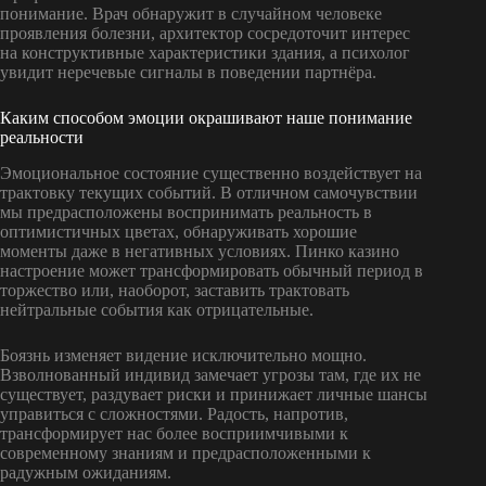
понимание. Врач обнаружит в случайном человеке
проявления болезни, архитектор сосредоточит интерес
на конструктивные характеристики здания, а психолог
увидит неречевые сигналы в поведении партнёра.
Каким способом эмоции окрашивают наше понимание
реальности
Эмоциональное состояние существенно воздействует на
трактовку текущих событий. В отличном самочувствии
мы предрасположены воспринимать реальность в
оптимистичных цветах, обнаруживать хорошие
моменты даже в негативных условиях. Пинко казино
настроение может трансформировать обычный период в
торжество или, наоборот, заставить трактовать
нейтральные события как отрицательные.
Боязнь изменяет видение исключительно мощно.
Взволнованный индивид замечает угрозы там, где их не
существует, раздувает риски и принижает личные шансы
управиться с сложностями. Радость, напротив,
трансформирует нас более восприимчивыми к
современному знаниям и предрасположенными к
радужным ожиданиям.