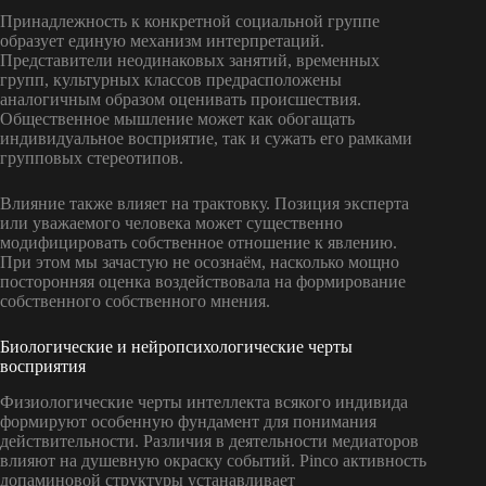
Принадлежность к конкретной социальной группе
образует единую механизм интерпретаций.
Представители неодинаковых занятий, временных
групп, культурных классов предрасположены
аналогичным образом оценивать происшествия.
Общественное мышление может как обогащать
индивидуальное восприятие, так и сужать его рамками
групповых стереотипов.
Влияние также влияет на трактовку. Позиция эксперта
или уважаемого человека может существенно
модифицировать собственное отношение к явлению.
При этом мы зачастую не осознаём, насколько мощно
посторонняя оценка воздействовала на формирование
собственного собственного мнения.
Биологические и нейропсихологические черты
восприятия
Физиологические черты интеллекта всякого индивида
формируют особенную фундамент для понимания
действительности. Различия в деятельности медиаторов
влияют на душевную окраску событий. Pinco активность
допаминовой структуры устанавливает