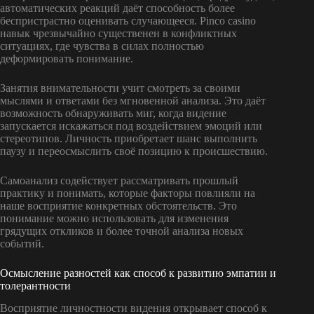
автоматических реакций даёт способность более
беспристрастно оценивать случающееся. Pinco casino
навык чрезвычайно существенен в конфликтных
ситуациях, где чувства в силах полностью
деформировать понимание.
Занятия внимательности учит смотреть за своими
мыслями и ответами без мгновенной анализа. Это даёт
возможность обнаруживать миг, когда видение
запускается искажаться под воздействием эмоций или
стереотипов. Личность приобретает шанс выполнить
паузу и переосмыслить своё позицию к происшествию.
Самоанализ содействует рассматривать прошлый
практику и понимать, которые факторы повлияли на
наше восприятие конкретных обстоятельств. Это
понимание можно использовать для изменения
грядущих откликов и более точной анализа новых
событий.
Осмысление разностей как способ к развитию эмпатии и
толерантности
Восприятие личностности видения открывает способ к