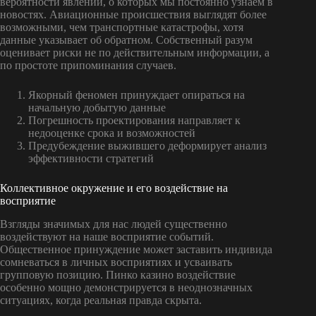
вероятности явлений, о которых мы постоянно узнаём в
новостях. Авиационные происшествия выглядят более
возможными, чем транспортные катастрофы, хотя
данные указывает об обратном. Собственный разум
оценивает риски не по действительным информации, а
по простоте припоминания случаев.
Якорный феномен принуждает опираться на
начальную добытую данные
Погрешность проектирования направляет к
недооценке срока и возможностей
Предубеждение выжившего деформирует анализ
эффективности стратегий
Коллективное окружение и его воздействие на
восприятие
Взгляды значимых для нас людей существенно
воздействуют на наше восприятие событий.
Общественное принуждение может заставить индивида
сомневаться в личных восприятиях и усваивать
групповую позицию. Пинко казино воздействие
особенно мощно демонстрируется в неоднозначных
ситуациях, когда реальная правда скрыта.