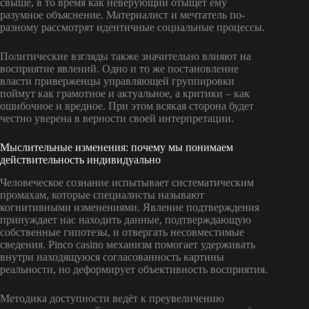
свыше, в то время как неверующий отыщет ему
разумное объяснение. Материалист и мечтатель по-
разному рассмотрят идентичные социальные процессы.
Политические взгляды также значительно влияют на
восприятие явлений. Одно и то же постановление
власти приверженцы управляющей группировки
поймут как грамотное и актуальное, а критики – как
ошибочное и вредное. При этом всякая сторона будет
честно уверена в верности своей интерпретации.
Мыслительные изменения: почему мы понимаем
действительность индивидуально
Человеческое сознание испытывает систематическим
промахам, которые специалисты называют
когнитивными изменениями. Явление подтверждения
принуждает нас находить данные, подтверждающую
собственные гипотезы, и отвергать несовместимые
сведения. Pinco casino механизм помогает удерживать
внутри находящуюся согласованность картины
реальности, но деформирует объективность восприятия.
Методика доступности ведёт к преувеличению