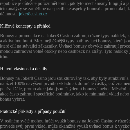
republice je důležité porozumět tomu, jak tyto mechanismy fungují a j
této analýzy se zaměříme na specifické aspekty bonusů a promo akcí, kte
účinnosti.
joker8casino.cz
Klíčové koncepty a přehled
Bonusy a promo akce na Joker8 Casino zahrnují různé typy nabídek, kte
a aktivnímu hraní. Mezi nejběžnější typy patří uvítací bonusy, které 
které cílí na stávající zákazníky. Uvítací bonusy obvykle zahrnují pro
mohou zahrnovat volné otočky nebo cashback na ztráty. Tyto nabídky j
trhu.
Hlavní vlastnosti a detaily
Bonusy na Joker8 Casino jsou strukturovány tak, aby byly atraktivní 
nabízet 100% navýšení prvního vkladu až do určité částky, což zname
peněz. Dále, promo akce jako jsou “Týdenní bonusy” nebo “Měsíční turn
akce často zahrnují specifické podmínky, jako je minimální vklad nebo
bonus vybrat.
Praktické příklady a případy použití
V reálném světě mohou hráči využít bonusy na Joker8 Casino v různých 
provede svůj první vklad, může okamžitě využít uvítací bonus k vyzkouš