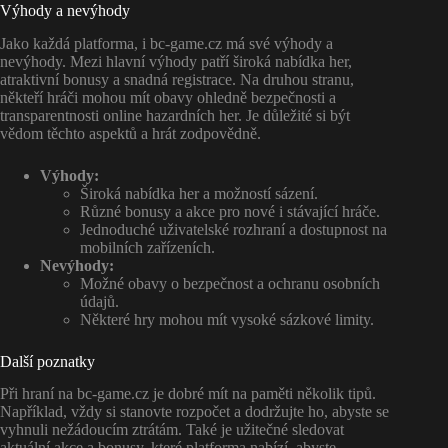
Výhody a nevýhody
Jako každá platforma, i bc-game.cz má své výhody a
nevýhody. Mezi hlavní výhody patří široká nabídka her,
atraktivní bonusy a snadná registrace. Na druhou stranu,
někteří hráči mohou mít obavy ohledně bezpečnosti a
transparentnosti online hazardních her. Je důležité si být
vědom těchto aspektů a hrát zodpovědně.
Výhody:
Široká nabídka her a možností sázení.
Různé bonusy a akce pro nové i stávající hráče.
Jednoduché uživatelské rozhraní a dostupnost na
mobilních zařízeních.
Nevýhody:
Možné obavy o bezpečnost a ochranu osobních
údajů.
Některé hry mohou mít vysoké sázkové limity.
Další poznatky
Při hraní na bc-game.cz je dobré mít na paměti několik tipů.
Například, vždy si stanovte rozpočet a dodržujte ho, abyste se
vyhnuli nežádoucím ztrátám. Také je užitečné sledovat
aktuální akce a bonusy, které platforma nabízí, abyste