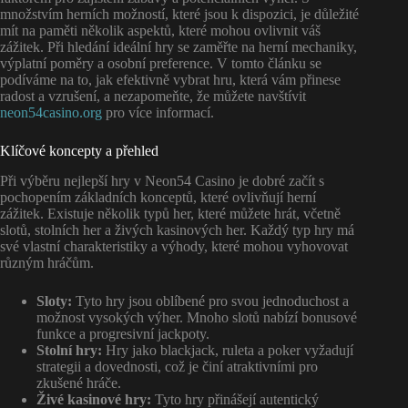
množstvím herních možností, které jsou k dispozici, je důležité
mít na paměti několik aspektů, které mohou ovlivnit váš
zážitek. Při hledání ideální hry se zaměřte na herní mechaniky,
výplatní poměry a osobní preference. V tomto článku se
podíváme na to, jak efektivně vybrat hru, která vám přinese
radost a vzrušení, a nezapomeňte, že můžete navštívit
neon54casino.org
pro více informací.
Klíčové koncepty a přehled
Při výběru nejlepší hry v Neon54 Casino je dobré začít s
pochopením základních konceptů, které ovlivňují herní
zážitek. Existuje několik typů her, které můžete hrát, včetně
slotů, stolních her a živých kasinových her. Každý typ hry má
své vlastní charakteristiky a výhody, které mohou vyhovovat
různým hráčům.
Sloty:
Tyto hry jsou oblíbené pro svou jednoduchost a
možnost vysokých výher. Mnoho slotů nabízí bonusové
funkce a progresivní jackpoty.
Stolní hry:
Hry jako blackjack, ruleta a poker vyžadují
strategii a dovednosti, což je činí atraktivními pro
zkušené hráče.
Živé kasinové hry:
Tyto hry přinášejí autentický