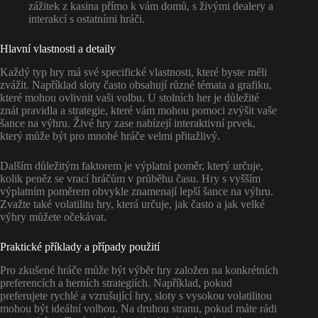
zážitek z kasina přímo k vám domů, s živými dealery a
interakcí s ostatními hráči.
Hlavní vlastnosti a detaily
Každý typ hry má své specifické vlastnosti, které byste měli
zvážit. Například sloty často obsahují různé témata a grafiku,
které mohou ovlivnit vaši volbu. U stolních her je důležité
znát pravidla a strategie, které vám mohou pomoci zvýšit vaše
šance na výhru. Živé hry zase nabízejí interaktivní prvek,
který může být pro mnohé hráče velmi přitažlivý.
Dalším důležitým faktorem je výplatní poměr, který určuje,
kolik peněz se vrací hráčům v průběhu času. Hry s vyšším
výplatním poměrem obvykle znamenají lepší šance na výhru.
Zvažte také volatilitu hry, která určuje, jak často a jak velké
výhry můžete očekávat.
Praktické příklady a případy použití
Pro zkušené hráče může být výběr hry založen na konkrétních
preferencích a herních strategiích. Například, pokud
preferujete rychlé a vzrušující hry, sloty s vysokou volatilitou
mohou být ideální volbou. Na druhou stranu, pokud máte rádi