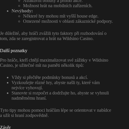
Atraktivní bonusy a promo akce.
Možnost hrát na mobilních zařízeních.
Nevýhody:
Některé hry mohou mít vyšší house edge.
Omezené možnosti v oblasti zákaznické podpory.
Je důležité, aby hráči zvážili tyto faktory při rozhodování o
tom, zda se zaregistrovat a hrát na Wildsino Casino.
Další poznatky
Pro hráče, kteří chtějí maximalizovat své zážitky v Wildsino
Casino, je užitečné mít na paměti několik tipů:
Vždy si přečtěte podmínky bonusů a akcí.
Vyzkoušejte různé hry, abyste našli ty, které vám
nejvíce vyhovují.
Stanovte si rozpočet a dodržujte ho, abyste se vyhnuli
nadměrnému hraní.
Tyto tipy mohou pomoci hráčům lépe se orientovat v nabídce
a užít si hraní zodpovědně.
Závěr