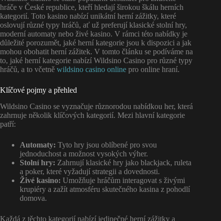
hráče v České republice, kteří hledají širokou škálu herních
kategorií. Toto kasino nabízí unikátní herní zážitky, které
oslovují různé typy hráčů, ať už preferují klasické stolní hry,
moderní automaty nebo živé kasino. V rámci této nabídky je
důležité porozumět, jaké herní kategorie jsou k dispozici a jak
mohou obohatit herní zážitek. V tomto článku se podíváme na
to, jaké herní kategorie nabízí Wildsino Casino pro různé typy
hráčů, a to včetně
wildsino casino online
pro online hraní.
Klíčové pojmy a přehled
Wildsino Casino se vyznačuje různorodou nabídkou her, která
zahrnuje několik klíčových kategorií. Mezi hlavní kategorie
patří:
Automaty:
Tyto hry jsou oblíbené pro svou
jednoduchost a možnost vysokých výher.
Stolní hry:
Zahrnují klasické hry jako blackjack, ruleta
a poker, které vyžadují strategii a dovednosti.
Živé kasino:
Umožňuje hráčům interagovat s živými
krupiéry a zažít atmosféru skutečného kasina z pohodlí
domova.
Každá z těchto kategorií nabízí jedinečné herní zážitky a