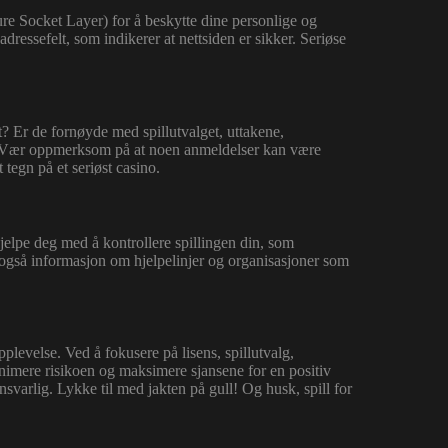
re Socket Layer) for å beskytte dine personlige og
adressefelt, som indikerer at nettsiden er sikker. Seriøse
t? Er de fornøyde med spillutvalget, uttakene,
m. Vær oppmerksom på at noen anmeldelser kan være
t tegn på et seriøst casino.
 hjelpe deg med å kontrollere spillingen din, som
 også informasjon om hjelpelinjer og organisasjoner som
pplevelse. Ved å fokusere på lisens, spillutvalg,
nimere risikoen og maksimere sjansene for en positiv
nsvarlig. Lykke til med jakten på gull! Og husk, spill for