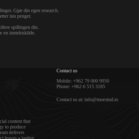
linger. Gjør din egen research.
etter inn penger.
lere spillingen din.
 en inntektskilde.
Contact us
Mobile: +962 79 000 9950
Phone: +962 6 515 3185
Contact us at: info@moestud.io
ial content that
gy to produce
eam delivers
t leaves a lasting