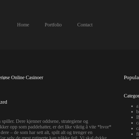
Home
Portfolio
Contact
Popula
eriøse Online Casinoer
Categor
ized
a
b
B
 spiller. Dere kjenner oddsene, strategiene og
c
ker opp som paddehatter, er det like viktig å vite *hvor*
c
re – de som har sett alt, spilt alt og trenger en
f
r selv de mest rutinerte kan tråkke feil. Vi skal dykke