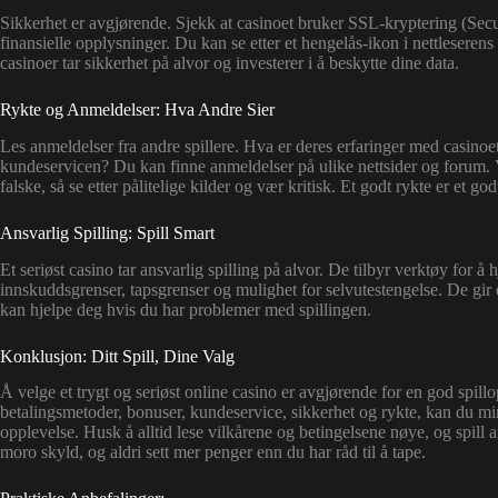
Sikkerhet er avgjørende. Sjekk at casinoet bruker SSL-kryptering (Secu
finansielle opplysninger. Du kan se etter et hengelås-ikon i nettleserens 
casinoer tar sikkerhet på alvor og investerer i å beskytte dine data.
Rykte og Anmeldelser: Hva Andre Sier
Les anmeldelser fra andre spillere. Hva er deres erfaringer med casinoe
kundeservicen? Du kan finne anmeldelser på ulike nettsider og foru
falske, så se etter pålitelige kilder og vær kritisk. Et godt rykte er et god
Ansvarlig Spilling: Spill Smart
Et seriøst casino tar ansvarlig spilling på alvor. De tilbyr verktøy for å
innskuddsgrenser, tapsgrenser og mulighet for selvutestengelse. De gir
kan hjelpe deg hvis du har problemer med spillingen.
Konklusjon: Ditt Spill, Dine Valg
Å velge et trygt og seriøst online casino er avgjørende for en god spillo
betalingsmetoder, bonuser, kundeservice, sikkerhet og rykte, kan du mi
opplevelse. Husk å alltid lese vilkårene og betingelsene nøye, og spill a
moro skyld, og aldri sett mer penger enn du har råd til å tape.