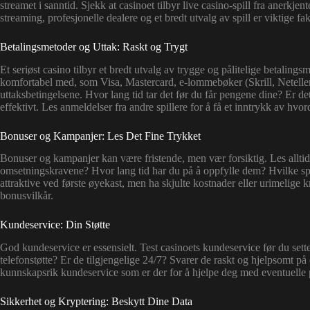
streamet i sanntid. Sjekk at casinoet tilbyr live casino-spill fra anerk
streaming, profesjonelle dealere og et bredt utvalg av spill er viktige fak
Betalingsmetoder og Uttak: Raskt og Trygt
Et seriøst casino tilbyr et bredt utvalg av trygge og pålitelige betaling
komfortabel med, som Visa, Mastercard, e-lommebøker (Skrill, Netell
uttaksbetingelsene. Hvor lang tid tar det før du får pengene dine? Er de
effektivt. Les anmeldelser fra andre spillere for å få et inntrykk av hvo
Bonuser og Kampanjer: Les Det Fine Trykket
Bonuser og kampanjer kan være fristende, men vær forsiktig. Les allti
omsetningskravene? Hvor lang tid har du på å oppfylle dem? Hvilke sp
attraktive ved første øyekast, men ha skjulte kostnader eller urimelige kr
bonusvilkår.
Kundeservice: Din Støtte
God kundeservice er essensielt. Test casinoets kundeservice før du setter
telefonstøtte? Er de tilgjengelige 24/7? Svarer de raskt og hjelpsomt på
kunnskapsrik kundeservice som er der for å hjelpe deg med eventuelle 
Sikkerhet og Kryptering: Beskytt Dine Data