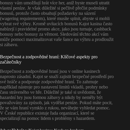
bonusy vám umožňují hrát více her, aniž byste museli utratit
vlastní peníze. Je však důležité si pečlivě přečíst podmínky
bonusů, protože často obsahují požadavky na sázení
(wagering requirements), které musíte splnit, abyste si mohli
vybrat své výhry. Kromě uvítacích bonusů Kajot kasina často
nabízejí i pravidelné promo akce, jako jsou turnaje, cashback
bonusy nebo bonusy za věrnost. Sledování těchto akcí vám
může pomoci maximalizovat vaše šance na výhru a prodloužit
si zábavu.
Bezpečnost a zodpovědné hraní: Klíčové aspekty pro
začátečníky
Bezpečnost a zodpovědné hraní jsou v online kasinech
naprosto zásadní. Kajot se snaží zajistit bezpečné prostředí pro
své hráče a podporuje zodpovědné hraní. To zahrnuje
například nástroje pro nastavení limitů vkladů, prohry nebo
času stráveného ve hře. Důležité je také si uvědomit, že
hazardní hry jsou formou zábavy a nikdy by neměly být
považovány za způsob, jak vydělat peníze. Pokud máte pocit,
že se vám hraní vymklo z rukou, neváhejte vyhledat pomoc.
V České republice existuje řada organizací, které se
specializují na pomoc lidem s problémy s hazardem.