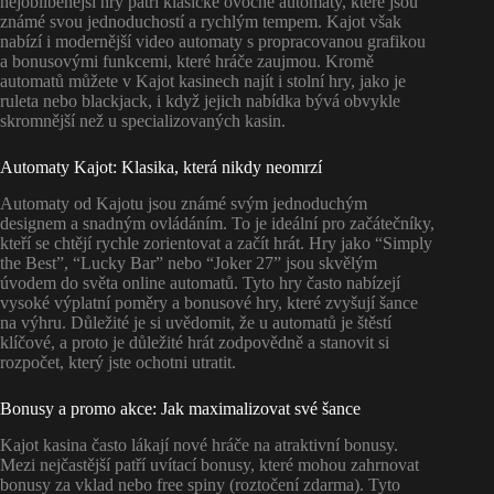
nejoblíbenější hry patří klasické ovocné automaty, které jsou
známé svou jednoduchostí a rychlým tempem. Kajot však
nabízí i modernější video automaty s propracovanou grafikou
a bonusovými funkcemi, které hráče zaujmou. Kromě
automatů můžete v Kajot kasinech najít i stolní hry, jako je
ruleta nebo blackjack, i když jejich nabídka bývá obvykle
skromnější než u specializovaných kasin.
Automaty Kajot: Klasika, která nikdy neomrzí
Automaty od Kajotu jsou známé svým jednoduchým
designem a snadným ovládáním. To je ideální pro začátečníky,
kteří se chtějí rychle zorientovat a začít hrát. Hry jako “Simply
the Best”, “Lucky Bar” nebo “Joker 27” jsou skvělým
úvodem do světa online automatů. Tyto hry často nabízejí
vysoké výplatní poměry a bonusové hry, které zvyšují šance
na výhru. Důležité je si uvědomit, že u automatů je štěstí
klíčové, a proto je důležité hrát zodpovědně a stanovit si
rozpočet, který jste ochotni utratit.
Bonusy a promo akce: Jak maximalizovat své šance
Kajot kasina často lákají nové hráče na atraktivní bonusy.
Mezi nejčastější patří uvítací bonusy, které mohou zahrnovat
bonusy za vklad nebo free spiny (roztočení zdarma). Tyto