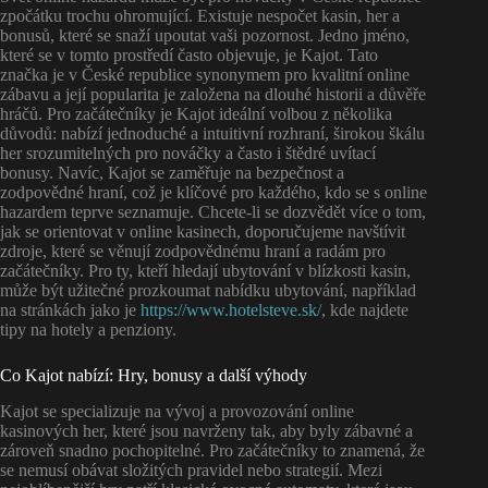
zpočátku trochu ohromující. Existuje nespočet kasin, her a
bonusů, které se snaží upoutat vaši pozornost. Jedno jméno,
které se v tomto prostředí často objevuje, je Kajot. Tato
značka je v České republice synonymem pro kvalitní online
zábavu a její popularita je založena na dlouhé historii a důvěře
hráčů. Pro začátečníky je Kajot ideální volbou z několika
důvodů: nabízí jednoduché a intuitivní rozhraní, širokou škálu
her srozumitelných pro nováčky a často i štědré uvítací
bonusy. Navíc, Kajot se zaměřuje na bezpečnost a
zodpovědné hraní, což je klíčové pro každého, kdo se s online
hazardem teprve seznamuje. Chcete-li se dozvědět více o tom,
jak se orientovat v online kasinech, doporučujeme navštívit
zdroje, které se věnují zodpovědnému hraní a radám pro
začátečníky. Pro ty, kteří hledají ubytování v blízkosti kasin,
může být užitečné prozkoumat nabídku ubytování, například
na stránkách jako je
https://www.hotelsteve.sk/
, kde najdete
tipy na hotely a penziony.
Co Kajot nabízí: Hry, bonusy a další výhody
Kajot se specializuje na vývoj a provozování online
kasinových her, které jsou navrženy tak, aby byly zábavné a
zároveň snadno pochopitelné. Pro začátečníky to znamená, že
se nemusí obávat složitých pravidel nebo strategií. Mezi