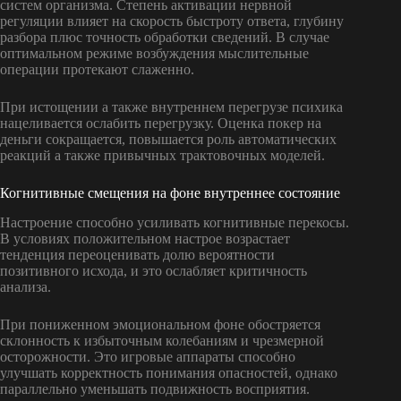
систем организма. Степень активации нервной
регуляции влияет на скорость быстроту ответа, глубину
разбора плюс точность обработки сведений. В случае
оптимальном режиме возбуждения мыслительные
операции протекают слаженно.
При истощении а также внутреннем перегрузе психика
нацеливается ослабить перегрузку. Оценка покер на
деньги сокращается, повышается роль автоматических
реакций а также привычных трактовочных моделей.
Когнитивные смещения на фоне внутреннее состояние
Настроение способно усиливать когнитивные перекосы.
В условиях положительном настрое возрастает
тенденция переоценивать долю вероятности
позитивного исхода, и это ослабляет критичность
анализа.
При пониженном эмоциональном фоне обостряется
склонность к избыточным колебаниям и чрезмерной
осторожности. Это игровые аппараты способно
улучшать корректность понимания опасностей, однако
параллельно уменьшать подвижность восприятия.