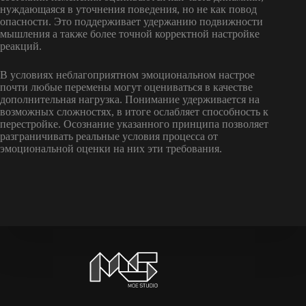
нуждающаяся в уточнения поведения, но не как повод
опасности. Это поддерживает удержанию подвижности
мышления а также более точной корректной настройке
реакций.
В условиях неблагоприятном эмоциональном настрое
почти любые перемены могут оцениваться в качестве
дополнительная нагрузка. Понимание удерживается на
возможных сложностях, в итоге ослабляет способность к
перестройке. Осознание указанного принципа позволяет
разграничивать реальные условия процесса от
эмоциональной оценки на них эти требования.