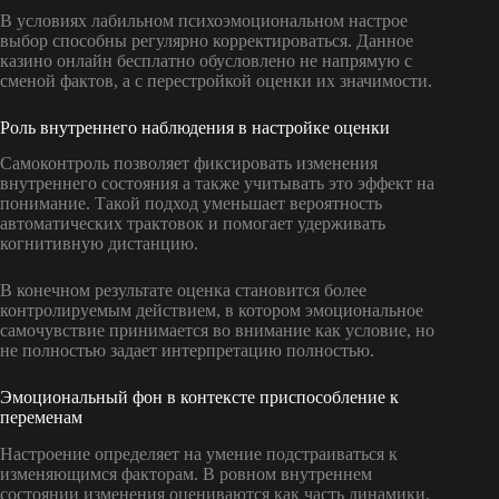
В условиях лабильном психоэмоциональном настрое
выбор способны регулярно корректироваться. Данное
казино онлайн бесплатно обусловлено не напрямую с
сменой фактов, а с перестройкой оценки их значимости.
Роль внутреннего наблюдения в настройке оценки
Самоконтроль позволяет фиксировать изменения
внутреннего состояния а также учитывать это эффект на
понимание. Такой подход уменьшает вероятность
автоматических трактовок и помогает удерживать
когнитивную дистанцию.
В конечном результате оценка становится более
контролируемым действием, в котором эмоциональное
самочувствие принимается во внимание как условие, но
не полностью задает интерпретацию полностью.
Эмоциональный фон в контексте приспособление к
переменам
Настроение определяет на умение подстраиваться к
изменяющимся факторам. В ровном внутреннем
состоянии изменения оцениваются как часть динамики,