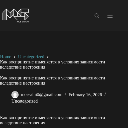
Skip
to
content
Home
Uncategorized
Как воспринятие изменяется в условиях зависимости
вследствие настроения
Как воспринятие изменяется в условиях зависимости
вследствие настроения
moesalhi0@gmail.com
February 16, 2026
Uncategorized
Как воспринятие изменяется в условиях зависимости
вследствие настроения