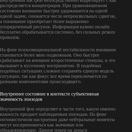
Внутренний настрой непосредственно коррелирует с как
распределяется концентрация. При уравновешенном
состоянии внимание быстрее удерживается на одной
одной задаче, снижается число непроизвольных сдвигов,
а понимание приобретает более выраженно
упорядоченный рисунок. Информация казино онлайн
бесплатно обрабатывается системно, без сильных резких
провалов.
На фоне психоэмоциональной нестабильности внимание
становится более явно подвижным. Оно быстрее
срабатывает на внешние второстепенные стимулы, и это
вызывает к кусочному воспринятию. В подобных
подобных ситуациях сложнее сохранять единую модель
ситуации, так как фокус все время переключается по
разными компонентами происходящего.
Внутреннее состояние в контексте субъективная
значимость эпизодов
Внутренний фон определяет в части того, какую именно
важность придают наблюдаемым эпизодам. На фоне
оптимистичном настроении даже нейтральные моменты
могут восприниматься как значимые или
обнадеживающие. Данное покер на деньги