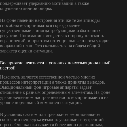
поддерживает удержанию мотивации а также
ощущению личной опоры.
На фоне падении настроения эти же те же эпизоды
способны восприниматься гораздо менее
существенными а иногда требующими избыточных
ресурсов. Понимание смещается в сторону плоскость
ограничений, и при этом потенциальные плюсы уходят
во дальний план. Это сказывается на общем общий
характер оценки ситуации.
Восприятие неясности в условиях психоэмоциональный
настрой
Неясность является естественной частью многих
процессов интерпретации а также принятия выводов.
Эмоциональный фон игровые аппараты задает
отношение к разным определенным элементам. На фоне
уравновешенном настрое неясность воспринимается на
уровне нормальный компонент ситуации.
В условиях сжатом или тревожном эмоциональном
состоянии непредсказуемость усиливает внутренний
стресс. Оценка оказывается более явно сдержанным,