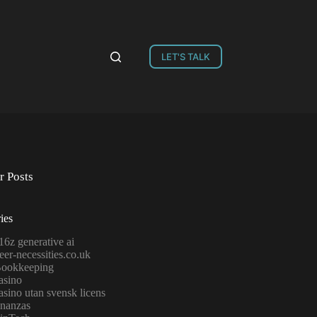
LET'S TALK
r Posts
ies
16z generative ai
eer-necessities.co.uk
ookkeeping
asino
asino utan svensk licens
inanzas