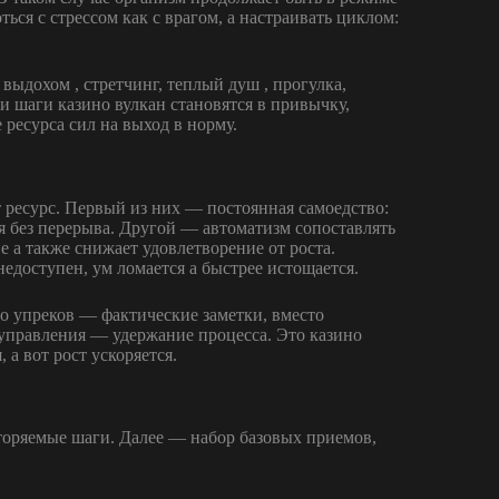
ться с стрессом как с врагом, а настраивать циклом:
выдохом , стретчинг, теплый душ , прогулка,
и шаги казино вулкан становятся в привычку,
 ресурса сил на выход в норму.
ресурс. Первый из них — постоянная самоедство:
ся без перерыва. Другой — автоматизм сопоставлять
 а также снижает удовлетворение от роста.
едоступен, ум ломается а быстрее истощается.
то упреков — фактические заметки, вместо
управления — удержание процесса. Это казино
 а вот рост ускоряется.
вторяемые шаги. Далее — набор базовых приемов,