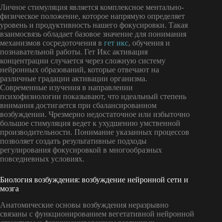
Личное стимуляция является комплексное ментально-
физическое положение, которое напрямую определяет
уровень и продуктивность нашего фокусировки. Такая
взаимосвязь обладает базовое значение для понимания
механизмов сосредоточения в
гет икс
, обучения и
познавательной работы. Гет Икс активация
концентрации случается через сложную систему
нейронных образований, которые отвечают на
различные градации активации организма.
Современные изучения в направлении
психофизиологии показывают, что идеальный степень
внимания достигается при сбалансированном
возбуждении. Чрезмерно недостаточное или избыточно
большое стимуляция ведет к ухудшению умственной
производительности. Понимание указанных процессов
позволяет создать результативные подходы
регулирования фокусировкой в многообразных
повседневных условиях.
Биология возбуждения: возбуждение нейронной сети и
мозга
Анатомические основы возбуждения неразрывно
связаны с функционированием вегетативной нейронной