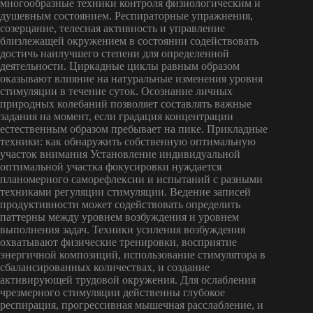
многообразные техники контроля физиологическим и
душевным состоянием. Респираторные упражнения,
созерцание, телесная активность и управление
близлежащей окружением в состоянии содействовать
достичь наилучшего степени для определенной
деятельности. Циркадные циклы равным образом
оказывают влияние на натуральные изменения уровня
стимуляции в течение суток. Осознание личных
природных колебаний позволяет составлять важные
задания на момент, если градация концентрации
естественным образом пребывает на пике. Прикладные
техники: как обнаружить собственную оптимальную
участок внимания Установление индивидуальной
оптимальной участка фокусировки нуждается
планомерного саморефлексии и испытаний с разными
техниками регуляции стимуляции. Ведение записей
продуктивности может содействовать определить
паттерны между уровнем возбуждения и уровнем
выполнения задач. Техники усиления возбуждения
охватывают физические тренировки, восприятие
энергичной композиций, использование стимулятора в
сбалансированных количествах, и создание
активирующей трудовой окружения. Для ослабления
чрезмерного стимуляции действенны глубокое
респирация, прогрессивная мышечная расслабление, и