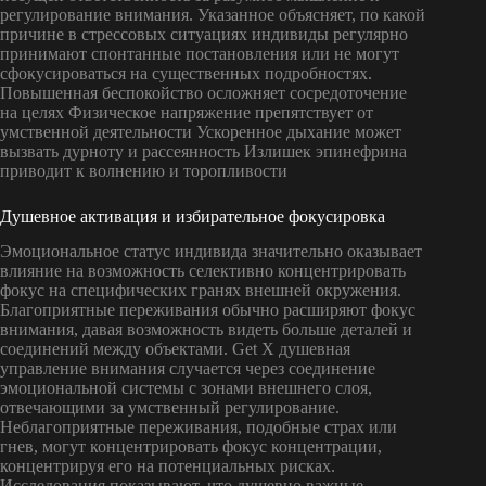
регулирование внимания. Указанное объясняет, по какой
причине в стрессовых ситуациях индивиды регулярно
принимают спонтанные постановления или не могут
сфокусироваться на существенных подробностях.
Повышенная беспокойство осложняет сосредоточение
на целях Физическое напряжение препятствует от
умственной деятельности Ускоренное дыхание может
вызвать дурноту и рассеянность Излишек эпинефрина
приводит к волнению и торопливости
Душевное активация и избирательное фокусировка
Эмоциональное статус индивида значительно оказывает
влияние на возможность селективно концентрировать
фокус на специфических гранях внешней окружения.
Благоприятные переживания обычно расширяют фокус
внимания, давая возможность видеть больше деталей и
соединений между объектами. Get X душевная
управление внимания случается через соединение
эмоциональной системы с зонами внешнего слоя,
отвечающими за умственный регулирование.
Неблагоприятные переживания, подобные страх или
гнев, могут концентрировать фокус концентрации,
концентрируя его на потенциальных рисках.
Исследования показывают, что душевно важные