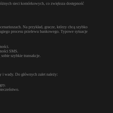
różnych sieci komórkowych, co zwiększa dostępność
enariuszach. Na przykład, gracze, którzy chcą szybko
długiego procesu przelewu bankowego. Typowe sytuacje
ności.
atności SMS.
 sobie szybkie transakcje.
y i wady. Do głównych zalet należy:
gry.
ieczeństwo.