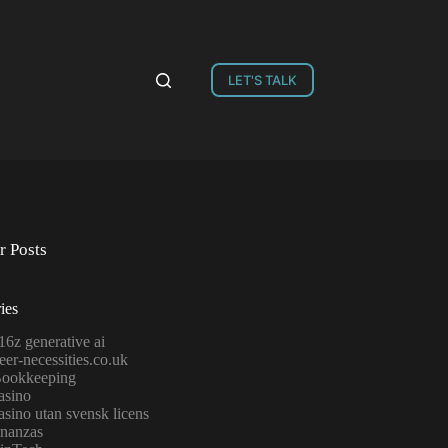
LET'S TALK
r Posts
ies
16z generative ai
eer-necessities.co.uk
ookkeeping
asino
asino utan svensk licens
inanzas