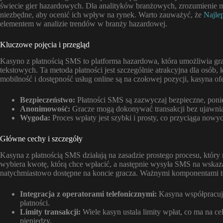
świecie gier hazardowych. Dla analityków branżowych, zrozumienie m
niezbędne, aby ocenić ich wpływ na rynek. Warto zauważyć, że
Najle
elementem w analizie trendów w branży hazardowej.
Kluczowe pojęcia i przegląd
Kasyno z płatnością SMS to platforma hazardowa, która umożliwia 
tekstowych. Ta metoda płatności jest szczególnie atrakcyjna dla osób,
mobilność i dostępność usług online są na czołowej pozycji, kasyna ofe
Bezpieczeństwo:
Płatności SMS są zazwyczaj bezpieczne, pon
Anonimowość:
Gracze mogą dokonywać transakcji bez ujawni
Wygoda:
Proces wpłaty jest szybki i prosty, co przyciąga nowy
Główne cechy i szczegóły
Kasyna z płatnością SMS działają na zasadzie prostego procesu, któr
wybiera kwotę, którą chce wpłacić, a następnie wysyła SMS na wskaza
natychmiastowo dostępne na koncie gracza. Ważnymi komponentami t
Integracja z operatorami telefonicznymi:
Kasyna współpracują
płatności.
Limity transakcji:
Wiele kasyn ustala limity wpłat, co ma na
pieniędzy.