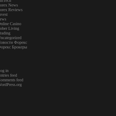
inTech
orex News
orex Reviews
nvest
ews
nline Casino
ober Living
rading
ncategorized
овости Форекс
орекс Брокеры
og in
ntries feed
omments feed
ordPress.org