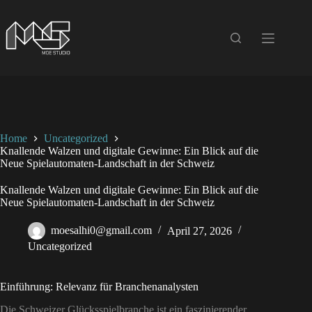
Skip
to
content
Home
Uncategorized
Knallende Walzen und digitale Gewinne: Ein Blick auf die
Neue Spielautomaten-Landschaft in der Schweiz
Knallende Walzen und digitale Gewinne: Ein Blick auf die
Neue Spielautomaten-Landschaft in der Schweiz
moesalhi0@gmail.com
April 27, 2026
Uncategorized
Einführung: Relevanz für Branchenanalysten
Die Schweizer Glücksspielbranche ist ein faszinierender