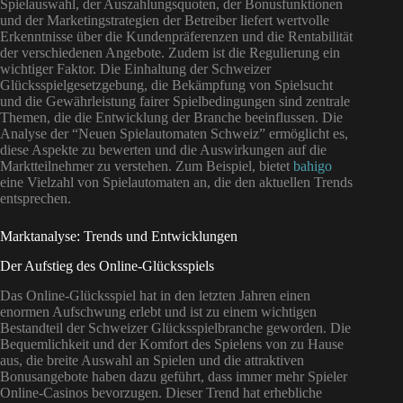
Spielauswahl, der Auszahlungsquoten, der Bonusfunktionen
und der Marketingstrategien der Betreiber liefert wertvolle
Erkenntnisse über die Kundenpräferenzen und die Rentabilität
der verschiedenen Angebote. Zudem ist die Regulierung ein
wichtiger Faktor. Die Einhaltung der Schweizer
Glücksspielgesetzgebung, die Bekämpfung von Spielsucht
und die Gewährleistung fairer Spielbedingungen sind zentrale
Themen, die die Entwicklung der Branche beeinflussen. Die
Analyse der “Neuen Spielautomaten Schweiz” ermöglicht es,
diese Aspekte zu bewerten und die Auswirkungen auf die
Marktteilnehmer zu verstehen. Zum Beispiel, bietet
bahigo
eine Vielzahl von Spielautomaten an, die den aktuellen Trends
entsprechen.
Marktanalyse: Trends und Entwicklungen
Der Aufstieg des Online-Glücksspiels
Das Online-Glücksspiel hat in den letzten Jahren einen
enormen Aufschwung erlebt und ist zu einem wichtigen
Bestandteil der Schweizer Glücksspielbranche geworden. Die
Bequemlichkeit und der Komfort des Spielens von zu Hause
aus, die breite Auswahl an Spielen und die attraktiven
Bonusangebote haben dazu geführt, dass immer mehr Spieler
Online-Casinos bevorzugen. Dieser Trend hat erhebliche