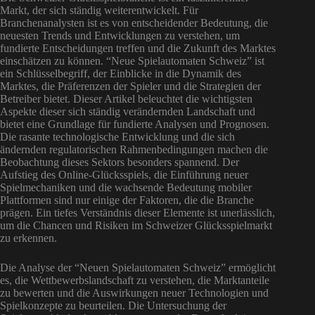
Markt, der sich ständig weiterentwickelt. Für
Branchenanalysten ist es von entscheidender Bedeutung, die
neuesten Trends und Entwicklungen zu verstehen, um
fundierte Entscheidungen treffen und die Zukunft des Marktes
einschätzen zu können. “Neue Spielautomaten Schweiz” ist
ein Schlüsselbegriff, der Einblicke in die Dynamik des
Marktes, die Präferenzen der Spieler und die Strategien der
Betreiber bietet. Dieser Artikel beleuchtet die wichtigsten
Aspekte dieser sich ständig verändernden Landschaft und
bietet eine Grundlage für fundierte Analysen und Prognosen.
Die rasante technologische Entwicklung und die sich
ändernden regulatorischen Rahmenbedingungen machen die
Beobachtung dieses Sektors besonders spannend. Der
Aufstieg des Online-Glücksspiels, die Einführung neuer
Spielmechaniken und die wachsende Bedeutung mobiler
Plattformen sind nur einige der Faktoren, die die Branche
prägen. Ein tiefes Verständnis dieser Elemente ist unerlässlich,
um die Chancen und Risiken im Schweizer Glücksspielmarkt
zu erkennen.
Die Analyse der “Neuen Spielautomaten Schweiz” ermöglicht
es, die Wettbewerbslandschaft zu verstehen, die Marktanteile
zu bewerten und die Auswirkungen neuer Technologien und
Spielkonzepte zu beurteilen. Die Untersuchung der