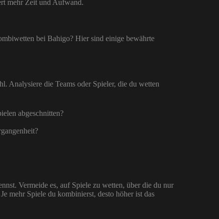
ert mehr Zeit und Aufwand.
biwetten bei Bahigo? Hier sind einige bewährte
hl. Analysiere die Teams oder Spieler, die du wetten
ielen abgeschnitten?
rgangenheit?
nnst. Vermeide es, auf Spiele zu wetten, über die du nur
e mehr Spiele du kombinierst, desto höher ist das