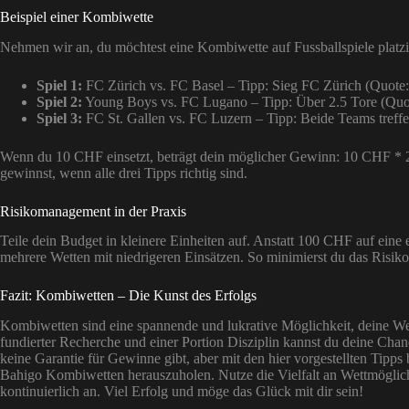
Beispiel einer Kombiwette
Nehmen wir an, du möchtest eine Kombiwette auf Fussballspiele platzi
Spiel 1:
FC Zürich vs. FC Basel – Tipp: Sieg FC Zürich (Quote:
Spiel 2:
Young Boys vs. FC Lugano – Tipp: Über 2.5 Tore (Quot
Spiel 3:
FC St. Gallen vs. FC Luzern – Tipp: Beide Teams treffe
Wenn du 10 CHF einsetzt, beträgt dein möglicher Gewinn: 10 CHF * 2
gewinnst, wenn alle drei Tipps richtig sind.
Risikomanagement in der Praxis
Teile dein Budget in kleinere Einheiten auf. Anstatt 100 CHF auf eine 
mehrere Wetten mit niedrigeren Einsätzen. So minimierst du das Risiko, 
Fazit: Kombiwetten – Die Kunst des Erfolgs
Kombiwetten sind eine spannende und lukrative Möglichkeit, deine Wett
fundierter Recherche und einer Portion Disziplin kannst du deine Chan
keine Garantie für Gewinne gibt, aber mit den hier vorgestellten Tipp
Bahigo Kombiwetten herauszuholen. Nutze die Vielfalt an Wettmöglichk
kontinuierlich an. Viel Erfolg und möge das Glück mit dir sein!