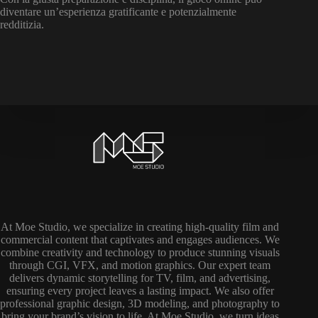
diventare un’esperienza gratificante e potenzialmente
redditizia.
At Moe Studio, we specialize in creating high-quality film and
commercial content that captivates and engages audiences. We
combine creativity and technology to produce stunning visuals
through CGI, VFX, and motion graphics. Our expert team
delivers dynamic storytelling for TV, film, and advertising,
ensuring every project leaves a lasting impact. We also offer
professional graphic design, 3D modeling, and photography to
bring your brand’s vision to life. At Moe Studio, we turn ideas