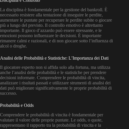
Disciplina e Controllo
La disciplina è fondamentale per la gestione del bankroll. È
necessario resistere alla tentazione di inseguire le perdite,
aumentare le puntate per recuperare le perdite subite o giocare
più a lungo del previsto. Il controllo emotivo è altrettanto
importante. Il gioco d’azzardo può essere stressante, e le
emozioni possono influenzare le decisioni. È importante
rimanere calmi e razionali, e di non giocare sotto l’influenza di
alcol o droghe.
Analisi delle Probabilità e Statistiche: L’Importanza dei Dati
Il giocatore esperto non si affida solo alla fortuna, ma utilizza
anche l’analisi delle probabilità e le statistiche per prendere
decisioni informate. Comprendere le probabilità di vincita,
analizzare i risultati passati e utilizzare strumenti di analisi dei
dati può migliorare significativamente le proprie probabilità di
successo.
Probabilità e Odds
Comprendere le probabilità di vincita è fondamentale per
valutare il valore delle proprie puntate. Le odds, o quote,
rappresentano il rapporto tra la probabilità di vincita e la