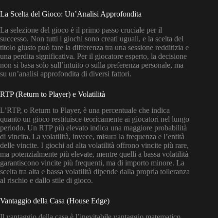
La Scelta del Gioco: Un’Analisi Approfondita
La selezione del gioco è il primo passo cruciale per il
successo. Non tutti i giochi sono creati uguali, e la scelta del
titolo giusto può fare la differenza tra una sessione redditizia e
una perdita significativa. Per il giocatore esperto, la decisione
non si basa solo sull’intuito o sulla preferenza personale, ma
su un’analisi approfondita di diversi fattori.
RTP (Return to Player) e Volatilità
L’RTP, o Return to Player, è una percentuale che indica
quanto un gioco restituisce teoricamente ai giocatori nel lungo
periodo. Un RTP più elevato indica una maggiore probabilità
di vincita. La volatilità, invece, misura la frequenza e l’entità
delle vincite. I giochi ad alta volatilità offrono vincite più rare,
ma potenzialmente più elevate, mentre quelli a bassa volatilità
garantiscono vincite più frequenti, ma di importo minore. La
scelta tra alta e bassa volatilità dipende dalla propria tolleranza
al rischio e dallo stile di gioco.
Vantaggio della Casa (House Edge)
Il vantaggio della casa è l’inevitabile vantaggio matematico