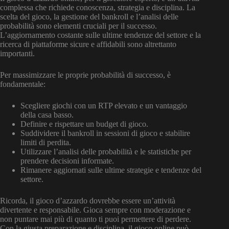
complessa che richiede conoscenza, strategia e disciplina. La
scelta del gioco, la gestione del bankroll e l’analisi delle
probabilità sono elementi cruciali per il successo.
L’aggiornamento costante sulle ultime tendenze del settore e la
ricerca di piattaforme sicure e affidabili sono altrettanto
importanti.
Per massimizzare le proprie probabilità di successo, è
fondamentale:
Scegliere giochi con un RTP elevato e un vantaggio
della casa basso.
Definire e rispettare un budget di gioco.
Suddividere il bankroll in sessioni di gioco e stabilire
limiti di perdita.
Utilizzare l’analisi delle probabilità e le statistiche per
prendere decisioni informate.
Rimanere aggiornati sulle ultime strategie e tendenze del
settore.
Ricorda, il gioco d’azzardo dovrebbe essere un’attività
divertente e responsabile. Gioca sempre con moderazione e
non puntare mai più di quanto ti puoi permettere di perdere.
Con la giusta preparazione e disciplina, il gioco online può