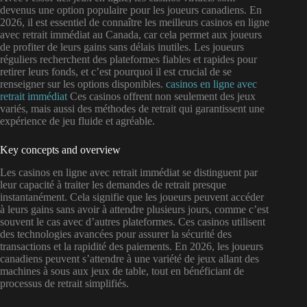
devenus une option populaire pour les joueurs canadiens. En
2026, il est essentiel de connaître les meilleurs casinos en ligne
avec retrait immédiat au Canada, car cela permet aux joueurs
de profiter de leurs gains sans délais inutiles. Les joueurs
réguliers recherchent des plateformes fiables et rapides pour
retirer leurs fonds, et c’est pourquoi il est crucial de se
renseigner sur les options disponibles.
casinos en ligne avec
retrait immédiat
Ces casinos offrent non seulement des jeux
variés, mais aussi des méthodes de retrait qui garantissent une
expérience de jeu fluide et agréable.
Key concepts and overview
Les casinos en ligne avec retrait immédiat se distinguent par
leur capacité à traiter les demandes de retrait presque
instantanément. Cela signifie que les joueurs peuvent accéder
à leurs gains sans avoir à attendre plusieurs jours, comme c’est
souvent le cas avec d’autres plateformes. Ces casinos utilisent
des technologies avancées pour assurer la sécurité des
transactions et la rapidité des paiements. En 2026, les joueurs
canadiens peuvent s’attendre à une variété de jeux allant des
machines à sous aux jeux de table, tout en bénéficiant de
processus de retrait simplifiés.