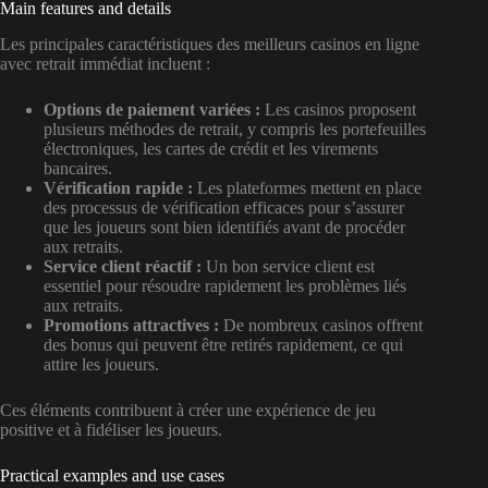
Main features and details
Les principales caractéristiques des meilleurs casinos en ligne
avec retrait immédiat incluent :
Options de paiement variées :
Les casinos proposent
plusieurs méthodes de retrait, y compris les portefeuilles
électroniques, les cartes de crédit et les virements
bancaires.
Vérification rapide :
Les plateformes mettent en place
des processus de vérification efficaces pour s’assurer
que les joueurs sont bien identifiés avant de procéder
aux retraits.
Service client réactif :
Un bon service client est
essentiel pour résoudre rapidement les problèmes liés
aux retraits.
Promotions attractives :
De nombreux casinos offrent
des bonus qui peuvent être retirés rapidement, ce qui
attire les joueurs.
Ces éléments contribuent à créer une expérience de jeu
positive et à fidéliser les joueurs.
Practical examples and use cases