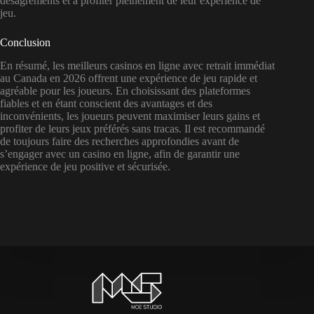
désagréments et à profiter pleinement de leur expérience de
jeu.
Conclusion
En résumé, les meilleurs casinos en ligne avec retrait immédiat
au Canada en 2026 offrent une expérience de jeu rapide et
agréable pour les joueurs. En choisissant des plateformes
fiables et en étant conscient des avantages et des
inconvénients, les joueurs peuvent maximiser leurs gains et
profiter de leurs jeux préférés sans tracas. Il est recommandé
de toujours faire des recherches approfondies avant de
s’engager avec un casino en ligne, afin de garantir une
expérience de jeu positive et sécurisée.