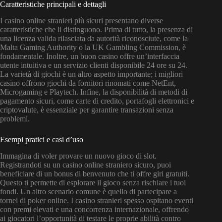
Caratteristiche principali e dettagli
I casino online stranieri più sicuri presentano diverse
caratteristiche che li distinguono. Prima di tutto, la presenza di
una licenza valida rilasciata da autorità riconosciute, come la
Malta Gaming Authority o la UK Gambling Commission, è
fondamentale. Inoltre, un buon casino offre un’interfaccia
utente intuitiva e un servizio clienti disponibile 24 ore su 24.
La varietà di giochi è un altro aspetto importante; i migliori
casino offrono giochi da fornitori rinomati come NetEnt,
Microgaming e Playtech. Infine, la disponibilità di metodi di
pagamento sicuri, come carte di credito, portafogli elettronici e
criptovalute, è essenziale per garantire transazioni senza
problemi.
Esempi pratici e casi d’uso
Immagina di voler provare un nuovo gioco di slot.
Registrandoti su un casino online straniero sicuro, puoi
beneficiare di un bonus di benvenuto che ti offre giri gratuiti.
Questo ti permette di esplorare il gioco senza rischiare i tuoi
fondi. Un altro scenario comune è quello di partecipare a
tornei di poker online. I casino stranieri spesso ospitano eventi
con premi elevati e una concorrenza internazionale, offrendo
ai giocatori l’opportunità di testare le proprie abilità contro