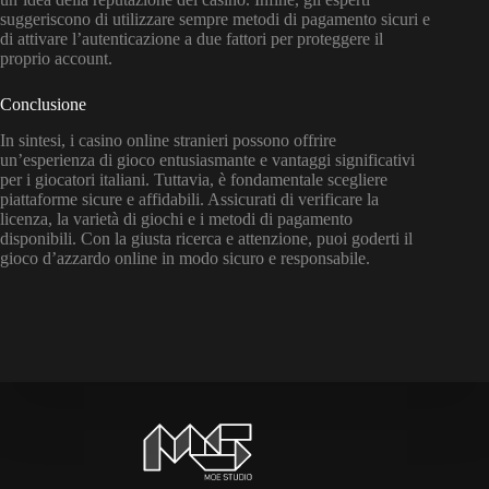
suggeriscono di utilizzare sempre metodi di pagamento sicuri e
di attivare l’autenticazione a due fattori per proteggere il
proprio account.
Conclusione
In sintesi, i casino online stranieri possono offrire
un’esperienza di gioco entusiasmante e vantaggi significativi
per i giocatori italiani. Tuttavia, è fondamentale scegliere
piattaforme sicure e affidabili. Assicurati di verificare la
licenza, la varietà di giochi e i metodi di pagamento
disponibili. Con la giusta ricerca e attenzione, puoi goderti il
gioco d’azzardo online in modo sicuro e responsabile.