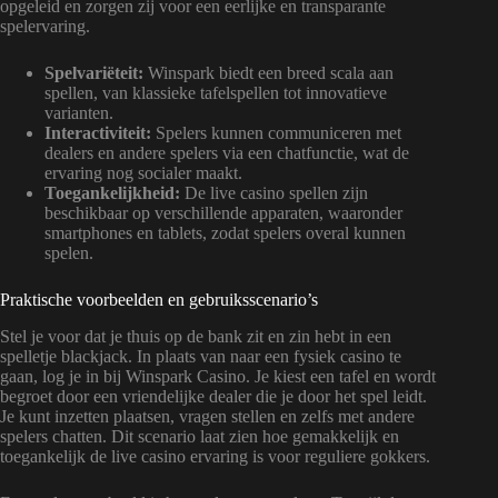
opgeleid en zorgen zij voor een eerlijke en transparante
spelervaring.
Spelvariëteit:
Winspark biedt een breed scala aan
spellen, van klassieke tafelspellen tot innovatieve
varianten.
Interactiviteit:
Spelers kunnen communiceren met
dealers en andere spelers via een chatfunctie, wat de
ervaring nog socialer maakt.
Toegankelijkheid:
De live casino spellen zijn
beschikbaar op verschillende apparaten, waaronder
smartphones en tablets, zodat spelers overal kunnen
spelen.
Praktische voorbeelden en gebruiksscenario’s
Stel je voor dat je thuis op de bank zit en zin hebt in een
spelletje blackjack. In plaats van naar een fysiek casino te
gaan, log je in bij Winspark Casino. Je kiest een tafel en wordt
begroet door een vriendelijke dealer die je door het spel leidt.
Je kunt inzetten plaatsen, vragen stellen en zelfs met andere
spelers chatten. Dit scenario laat zien hoe gemakkelijk en
toegankelijk de live casino ervaring is voor reguliere gokkers.