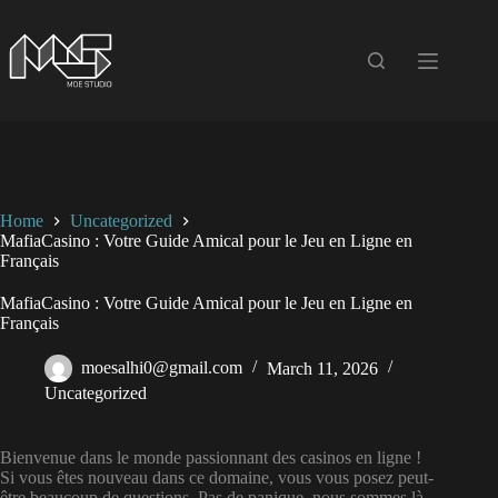
Skip
to
content
Home
Uncategorized
MafiaCasino : Votre Guide Amical pour le Jeu en Ligne en
Français
MafiaCasino : Votre Guide Amical pour le Jeu en Ligne en
Français
moesalhi0@gmail.com
March 11, 2026
Uncategorized
Bienvenue dans le monde passionnant des casinos en ligne !
Si vous êtes nouveau dans ce domaine, vous vous posez peut-
être beaucoup de questions. Pas de panique, nous sommes là