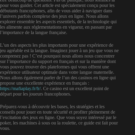
pour vous guider. Cet article est spécialement conçu pour les
débutants francophones, afin de vous aider à naviguer dans
l’univers parfois complexe des jeux en ligne. Nous allons
explorer ensemble les aspects essentiels, de la technologie qui
les alimente aux réglementations en vigueur, en passant par
l’importance de la langue française.
L’un des aspects les plus importants pour une expérience de
jeu agréable est la langue. Imaginez jouer à un jeu que vous ne
comprenez pas ! C’est pourquoi nous allons nous concentrer
sur l’importance du support en français et sur la manière dont
vous pouvez trouver des plateformes qui vous offrent une
expérience utilisateur optimale dans votre langue maternelle.
Nous allons également parler de l’un des casinos en ligne qui
propose une excellente expérience en français :
https://mafiaplay.fr/fr/
. Ce casino est un excellent point de
départ pour les joueurs francophones.
Préparez-vous à découvrir les bases, les stratégies et les
conseils pour jouer en toute sécurité et profiter pleinement de
l’excitation des jeux en ligne. Que vous soyez intéressé par le
poker, les machines à sous ou la roulette, ce guide est fait pour
vous.