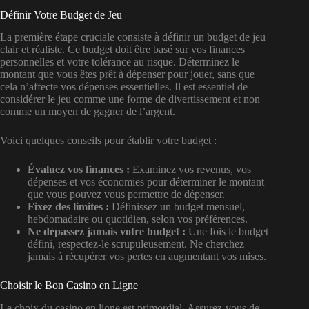
Définir Votre Budget de Jeu
La première étape cruciale consiste à définir un budget de jeu
clair et réaliste. Ce budget doit être basé sur vos finances
personnelles et votre tolérance au risque. Déterminez le
montant que vous êtes prêt à dépenser pour jouer, sans que
cela n’affecte vos dépenses essentielles. Il est essentiel de
considérer le jeu comme une forme de divertissement et non
comme un moyen de gagner de l’argent.
Voici quelques conseils pour établir votre budget :
Évaluez vos finances :
Examinez vos revenus, vos
dépenses et vos économies pour déterminer le montant
que vous pouvez vous permettre de dépenser.
Fixez des limites :
Définissez un budget mensuel,
hebdomadaire ou quotidien, selon vos préférences.
Ne dépassez jamais votre budget :
Une fois le budget
défini, respectez-le scrupuleusement. Ne cherchez
jamais à récupérer vos pertes en augmentant vos mises.
Choisir le Bon Casino en Ligne
Le choix du casino en ligne est primordial. Assurez-vous de