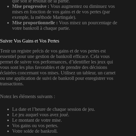
que soit le résultat de la partie.
Mise progressive :
Vous augmentez ou diminuez vos
mises en fonction de vos gains et de vos pertes (par
exemple, la méthode Martingale).
Mise proportionnelle :
Vous misez un pourcentage de
votre bankroll à chaque partie.
Suivre Vos Gains et Vos Pertes
Tenir un registre précis de vos gains et de vos pertes est
essentiel pour une gestion de bankroll efficace. Cela vous
permet de suivre vos performances, d’identifier les jeux qui
vous sont les plus favorables et de prendre des décisions
éclairées concernant vos mises. Utilisez un tableur, un carnet
ou une application de suivi de bankroll pour enregistrer vos
transactions.
Notez les éléments suivants :
La date et l’heure de chaque session de jeu.
Le jeu auquel vous avez joué.
Le montant de votre mise.
Vos gains ou vos pertes.
Votre solde de bankroll.