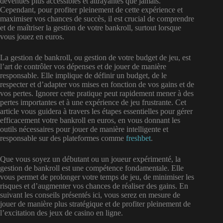
devenues plus accessibles et attrayantes que jamais.
Cependant, pour profiter pleinement de cette expérience et
maximiser vos chances de succès, il est crucial de comprendre
et de maîtriser la gestion de votre bankroll, surtout lorsque
vous jouez en euros.
La gestion de bankroll, ou gestion de votre budget de jeu, est
l’art de contrôler vos dépenses et de jouer de manière
responsable. Elle implique de définir un budget, de le
respecter et d’adapter vos mises en fonction de vos gains et de
vos pertes. Ignorer cette pratique peut rapidement mener à des
pertes importantes et à une expérience de jeu frustrante. Cet
article vous guidera à travers les étapes essentielles pour gérer
efficacement votre bankroll en euros, en vous donnant les
outils nécessaires pour jouer de manière intelligente et
responsable sur des plateformes comme
freshbet
.
Que vous soyez un débutant ou un joueur expérimenté, la
gestion de bankroll est une compétence fondamentale. Elle
vous permet de prolonger votre temps de jeu, de minimiser les
risques et d’augmenter vos chances de réaliser des gains. En
suivant les conseils présentés ici, vous serez en mesure de
jouer de manière plus stratégique et de profiter pleinement de
l’excitation des jeux de casino en ligne.