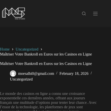
Skip
to
content
Home
Uncategorized
Maîtriser Votre Bankroll en Euros sur les Casinos en Ligne
Maîtriser Votre Bankroll en Euros sur les Casinos en Ligne
moesalhi0@gmail.com
February 18, 2026
Uncategorized
Le monde des casinos en ligne a connu une croissance
exponentielle ces dernières années, offrant aux joueurs
français une multitude d’options pour tenter leur chance. Avec
l’essor de la technologie, les plateformes de jeux sont