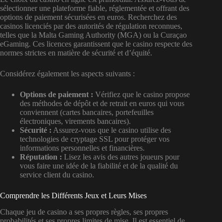
sélectionner une plateforme fiable, réglementée et offrant des
options de paiement sécurisées en euros. Recherchez des
casinos licenciés par des autorités de régulation reconnues,
telles que la Malta Gaming Authority (MGA) ou la Curaçao
eGaming. Ces licences garantissent que le casino respecte des
normes strictes en matière de sécurité et d’équité.
Considérez également les aspects suivants :
Options de paiement :
Vérifiez que le casino propose
des méthodes de dépôt et de retrait en euros qui vous
conviennent (cartes bancaires, portefeuilles
électroniques, virements bancaires).
Sécurité :
Assurez-vous que le casino utilise des
technologies de cryptage SSL pour protéger vos
informations personnelles et financières.
Réputation :
Lisez les avis des autres joueurs pour
vous faire une idée de la fiabilité et de la qualité du
service client du casino.
Comprendre les Différents Jeux et Leurs Mises
Chaque jeu de casino a ses propres règles, ses propres
probabilités et ses propres limites de mise. Il est essentiel de