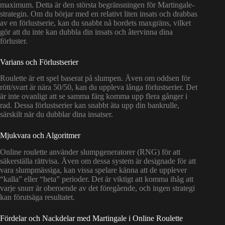
maximum. Detta är den största begränsningen för Martingale-
strategin. Om du börjar med en relativt liten insats och drabbas
av en förlustserie, kan du snabbt nå bordets maxgräns, vilket
gör att du inte kan dubbla din insats och återvinna dina
förluster.
Varians och Förlustserier
Roulette är ett spel baserat på slumpen. Även om oddsen för
rött/svart är nära 50/50, kan du uppleva långa förlustserier. Det
är inte ovanligt att se samma färg komma upp flera gånger i
rad. Dessa förlustserier kan snabbt äta upp din bankrulle,
särskilt när du dubblar dina insatser.
Mjukvara och Algoritmer
Online roulette använder slumpgeneratorer (RNG) för att
säkerställa rättvisa. Även om dessa system är designade för att
vara slumpmässiga, kan vissa spelare känna att de upplever
“kalla” eller “heta” perioder. Det är viktigt att komma ihåg att
varje snurr är oberoende av det föregående, och ingen strategi
kan förutsäga resultatet.
Fördelar och Nackdelar med Martingale i Online Roulette