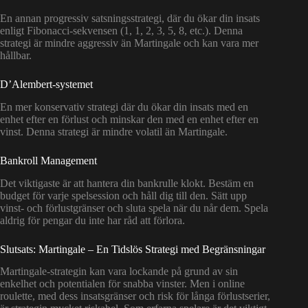
En annan progressiv satsningsstrategi, där du ökar din insats
enligt Fibonacci-sekvensen (1, 1, 2, 3, 5, 8, etc.). Denna
strategi är mindre aggressiv än Martingale och kan vara mer
hållbar.
D’Alembert-systemet
En mer konservativ strategi där du ökar din insats med en
enhet efter en förlust och minskar den med en enhet efter en
vinst. Denna strategi är mindre volatil än Martingale.
Bankroll Management
Det viktigaste är att hantera din bankrulle klokt. Bestäm en
budget för varje spelsession och håll dig till den. Sätt upp
vinst- och förlustgränser och sluta spela när du når dem. Spela
aldrig för pengar du inte har råd att förlora.
Slutsats: Martingale – En Tidslös Strategi med Begränsningar
Martingale-strategin kan vara lockande på grund av sin
enkelhet och potentialen för snabba vinster. Men i online
roulette, med dess insatsgränser och risk för långa förlustserier,