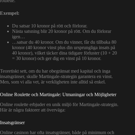
roulette.
Exempel:
Du satsar 10 kronor på rött och förlorar.
Nästa satsning blir 20 kronor på rött. Om du förlorar
igen…
…satsar du 40 kronor. Om du vinner, får du tillbaka 80
kronor (40 kronor vinst plus din ursprungliga insats på
40 kronor), vilket täcker dina tidigare förluster (10 + 20
= 30 kronor) och ger dig en vinst på 10 kronor.
Teoretiskt sett, om du har obegränsat med kapital och inga
insatsgränser, skulle Martingale-strategin garantera en vinst.
Men, som vi alla vet, är verkligheten inte alltid så enkel.
Online Roulette och Martingale: Utmaningar och Möjligheter
Online roulette erbjuder en unik miljö för Martingale-strategin.
Här är några faktorer att överväga:
Insatsgränser
Online casinon har ofta insatsgränser, både på minimum och