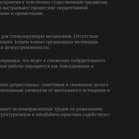
осприятия к чувственно существенным предметам.
ы настраивают процессинг перцептивной
выми и приметными.
к для стимулирующих механизмов. Отсутствие
тации. kometa казино организации мотивации
 и целеустремленности.
покрышки, что ведет к снижению побудительного
жные работы ощущаются как повседневные и
витию депрессивных симптомов и снижению целого
анительным элементом от ментального истощения и
мевает целенаправленных трудов по разысканию
труктуризации и mindfulness-практики содействуют