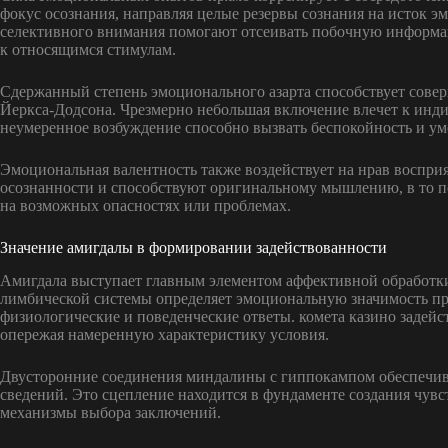
фокус осознания, направляя целые резервы сознания на исток эм
селективного внимания помогают отсеивать побочную информац
к относящимся стимулам.
Сдержанный степень эмоционального азарта способствует сове
Йеркса-Додсона. Чрезмерно небольшая включение влечет к инди
неумеренное возбуждение способно вызвать беспокойность и ум
Эмоциональная валентность также воздействует на нрав воспри
осознанности и способствуют оригинальному мышлению, в то п
на возможных опасностях или проблемах.
Значение амигдалы в формировании задействованности
Амигдала выступает главным элементом аффективной обработк
лимбической системы определяет эмоциональную значимость п
физиологические и поведенческие ответы. комета казино задейс
опережая намеренную характеристику условия.
Двусторонние соединения миндалины с гиппокампом обеспечи
сведений. Это сцепление находится в фундаменте создания чувс
механизмы выбора заключений.