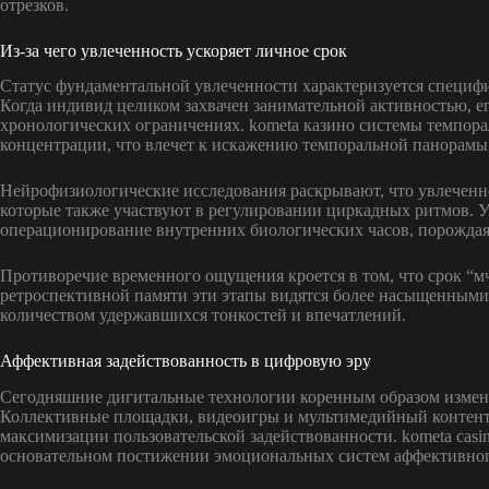
отрезков.
Из-за чего увлеченность ускоряет личное срок
Статус фундаментальной увлеченности характеризуется специф
Когда индивид целиком захвачен занимательной активностью, ег
хронологических ограничениях. kometa казино системы темпора
концентрации, что влечет к искажению темпоральной панорамы
Нейрофизиологические исследования раскрывают, что увлеченн
которые также участвуют в регулировании циркадных ритмов. 
операционирование внутренних биологических часов, порождая
Противоречие временного ощущения кроется в том, что срок “м
ретроспективной памяти эти этапы видятся более насыщенными
количеством удержавшихся тонкостей и впечатлений.
Аффективная задействованность в цифровую эру
Сегодняшние дигитальные технологии коренным образом изме
Коллективные площадки, видеоигры и мультимедийный контент
максимизации пользовательской задействованности. kometa cas
основательном постижении эмоциональных систем аффективног