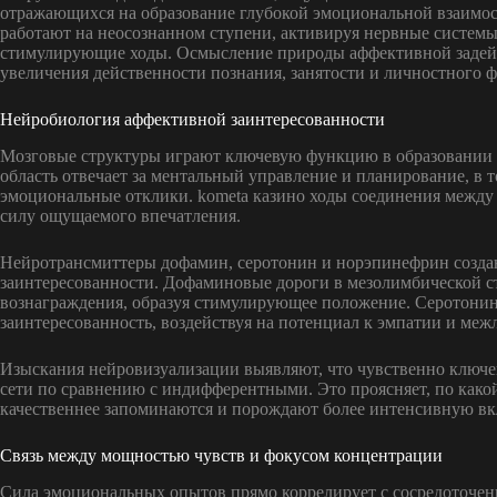
отражающихся на образование глубокой эмоциональной взаимос
работают на неосознанном ступени, активируя нервные систем
стимулирующие ходы. Осмысление природы аффективной задей
увеличения действенности познания, занятости и личностного 
Нейробиология аффективной заинтересованности
Мозговые структуры играют ключевую функцию в образовании 
область отвечает за ментальный управление и планирование, в т
эмоциональные отклики. kometa казино ходы соединения между
силу ощущаемого впечатления.
Нейротрансмиттеры дофамин, серотонин и норэпинефрин созд
заинтересованности. Дофаминовые дороги в мезолимбической 
вознаграждения, образуя стимулирующее положение. Серотонин
заинтересованность, воздействуя на потенциал к эмпатии и ме
Изыскания нейровизуализации выявляют, что чувственно ключ
сети по сравнению с индифферентными. Это проясняет, по ка
качественнее запоминаются и порождают более интенсивную вк
Связь между мощностью чувств и фокусом концентрации
Сила эмоциональных опытов прямо коррелирует с сосредоточе