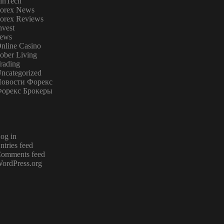
inTech
orex News
orex Reviews
nvest
ews
nline Casino
ober Living
rading
ncategorized
овости Форекс
орекс Брокеры
og in
ntries feed
omments feed
ordPress.org