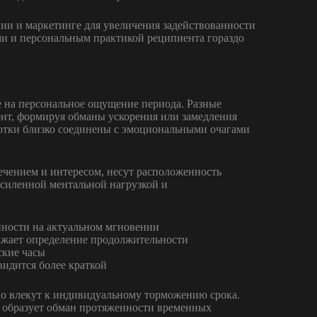
ии и маркетинге для увеличения задействованности
и и персональным практикой реципиента гораздо
е на персональное ощущение периода. Разные
нт, формируя обманы ускорения или замедления
ботки близко соединены с эмоциональными очагами
чением и интересом, несут расположенность
усиленной ментальной нагрузкой и
ности на актуальном мгновении
ажает определение продолжительности
ские часы
идится более краткой
но влекут к индивидуальному торможению срока.
о образует обман протяженности временных