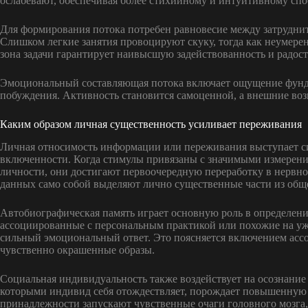
ослабевают, обеспечивая более стихийному и интуитивному спо
Для формирования потока потребен равновесие между затруднит
Слишком легкие занятия провоцируют скуку, тогда как неумере
зона задачи гарантирует наивысшую задействованность и радост
Эмоциональный составляющая потока включает ощущение фунда
побуждения. Активность становится самоценной, а внешние воз
Каким образом личная существенность усиливает переживания
Личная относимость информации или переживания выступает с
включенности. Когда стимулы привязаны с значимыми измерени
личности, они достигают первоочередную переработку в нервно
данных само собой выделяют лично существенные части из общ
Автобиографическая память играет основную роль в определен
ассоциированные с персональным практикой или похожие на уж
сильный эмоциональный ответ. Это поясняется включением ас
чувственно окрашенные образы.
Социальная индивидуальность также воздействует на осознание 
которыми индивид себя отождествляет, порождает повышенную
принадлежности запускают чувственные очаги головного мозга,