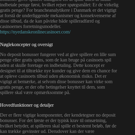
indbetale penge først, hvilket rejser spørgsmålet: Er de virkelig
gratis penge? For brancheanalytikere i Danmark er det vigtigt
at forstå de underliggende mekanismer og konsekvenserne af
disse tilbud, da de kan påvirke både spilleradfærd og
casinoernes forretningsmodeller.
https://nyedanskeonlinecasinoer.com/
Nøglekoncepter og oversigt
No deposit bonusser fungerer ved at give spillere en lille sum
penge eller gratis spins, som de kan bruge på casinoets spil
uden at skulle foretage en indbetaling. Dette koncept er
designet til at tiltrække nye kunder og give dem en chance for
at opleve casinoets tilbud uden økonomisk risiko. Det er
vigtigt at bemærke, at selvom disse bonusser kan virke som
gratis penge, er der ofte betingelser knyttet til dem, som
spillere skal være opmærksomme på.
Hovedfunktioner og detaljer
Der er flere vigtige komponenter, der kendetegner no deposit
bonusser. For det første er der typisk krav til omsætning,
hvilket betyder, at spilleren skal spille et bestemt beløb, før de
kan trække gevinster ud. Derudover kan der være