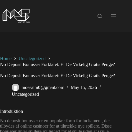
Skip
to
content
Home
Uncategorized
No Deposit Bonusser Forklaret: Er De Virkelig Gratis Penge?
No Deposit Bonusser Forklaret: Er De Virkelig Gratis Penge?
moesalhi0@gmail.com
May 15, 2026
Uncategorized
Introduktion
No deposit bonusser er en populær form for incitament, der
tilbydes af online casinoer for at tiltrække nye spillere. Disse
bonusser giver spillere mulighed for at spille uden at skulle