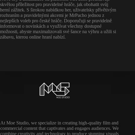
skvělou příležitost pro pravidelné hráče, jak obohatit svůj
herní zážitek. S širokou nabídkou her, uživatelsky přívětivým
rozhraním a pravidelnými akcemi je MrPacho jednou z
nejlepších voleb pro české hráče. Doporučuji se pravidelně
informovat o novinkách a využívat všechny dostupné
možnosti, abyste maximalizovali své šance na výhru a užili si
zábavu, kterou online hraní nabízí.
At Moe Studio, we specialize in creating high-quality film and
commercial content that captivates and engages audiences. We
combine creativity and technology to produce stunning visuals