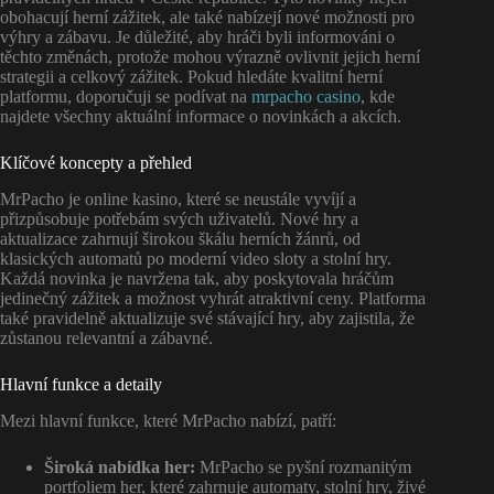
obohacují herní zážitek, ale také nabízejí nové možnosti pro
výhry a zábavu. Je důležité, aby hráči byli informováni o
těchto změnách, protože mohou výrazně ovlivnit jejich herní
strategii a celkový zážitek. Pokud hledáte kvalitní herní
platformu, doporučuji se podívat na
mrpacho casino
, kde
najdete všechny aktuální informace o novinkách a akcích.
Klíčové koncepty a přehled
MrPacho je online kasino, které se neustále vyvíjí a
přizpůsobuje potřebám svých uživatelů. Nové hry a
aktualizace zahrnují širokou škálu herních žánrů, od
klasických automatů po moderní video sloty a stolní hry.
Každá novinka je navržena tak, aby poskytovala hráčům
jedinečný zážitek a možnost vyhrát atraktivní ceny. Platforma
také pravidelně aktualizuje své stávající hry, aby zajistila, že
zůstanou relevantní a zábavné.
Hlavní funkce a detaily
Mezi hlavní funkce, které MrPacho nabízí, patří:
Široká nabídka her:
MrPacho se pyšní rozmanitým
portfoliem her, které zahrnuje automaty, stolní hry, živé