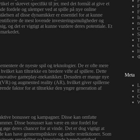
F
el er skrevet specifikt til jer, med det formål at give et
F
både fordele og ulemper ved at spille på nye online
F
åelsen af disse dynamikker er essentiel for at kunne
I
entificere de mest lovende investeringsmuligheder og
n
sig, og det er vigtigt at kunne vurdere deres potentiale. Et
O
å markedet.
S
T
U
Н
Ф
plementere de nyeste spil og teknologier. De er ofte mere
hvilket kan tiltrække en bredere vifte af spillere. Dette
Meta
g innovative gameplay-mekanikker. Desuden er mange nye
y (VR) og augmented reality (AR), hvilket giver spillerne
L
nde faktor for at tiltrække den yngre generation af
E
C
W
ttraktive bonusser og kampagner. Disse kan omfatte
rammer. Disse bonusser kan være en stor fordel for
g øge deres chancer for at vinde. Det er dog vigtigt at
de kan have gennemspilskrav og andre restriktioner. Som
asinoets rentabilitet og langsigtede bæredygtighed.