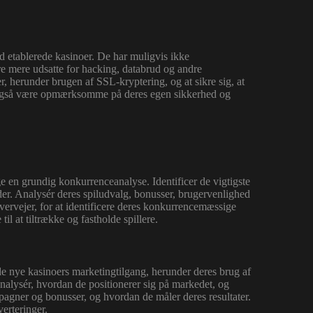
d etablerede kasinoer. De har muligvis ikke
e mere udsatte for hacking, databrud og andre
r, herunder brugen af SSL-kryptering, og at sikre sig, at
ør også være opmærksomme på deres egen sikkerhed og
age en grundig konkurrenceanalyse. Identificer de vigtigste
er. Analysér deres spiludvalg, bonusser, brugervenlighed
ervejer, for at identificere deres konkurrencemæssige
il at tiltrække og fastholde spillere.
de nye kasinoers marketingtilgang, herunder deres brug af
nalysér, hvordan de positionerer sig på markedet, og
pagner og bonusser, og hvordan de måler deres resultater.
verteringer.