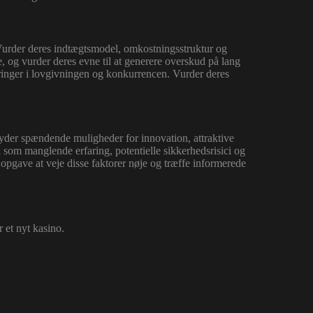
 Vurder deres indtægtsmodel, omkostningsstruktur og
ge, og vurder deres evne til at generere overskud på lang
ringer i lovgivningen og konkurrencen. Vurder deres
byder spændende muligheder for innovation, attraktive
som manglende erfaring, potentielle sikkerhedsrisici og
pgave at veje disse faktorer nøje og træffe informerede
r et nyt kasino.