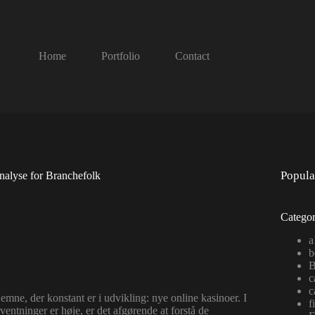
Home
Portfolio
Contact
Popula
alyse for Branchefolk
Categor
a
b
B
c
c
ne, der konstant er i udvikling: nye online kasinoer. I
f
entninger er høje, er det afgørende at forstå de