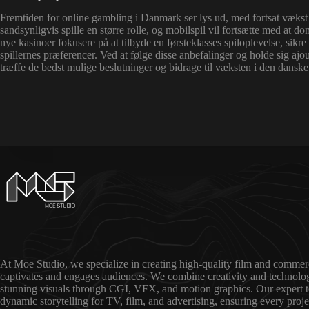
Fremtiden for online gambling i Danmark ser lys ud, med fortsat væks
sandsynligvis spille en større rolle, og mobilspil vil fortsætte med at 
nye kasinoer fokusere på at tilbyde en førsteklasses spiloplevelse, sikre
spillernes præferencer. Ved at følge disse anbefalinger og holde sig a
træffe de bedst mulige beslutninger og bidrage til væksten i den danske
At Moe Studio, we specialize in creating high-quality film and commerc
captivates and engages audiences. We combine creativity and technolo
stunning visuals through CGI, VFX, and motion graphics. Our expert t
dynamic storytelling for TV, film, and advertising, ensuring every projec