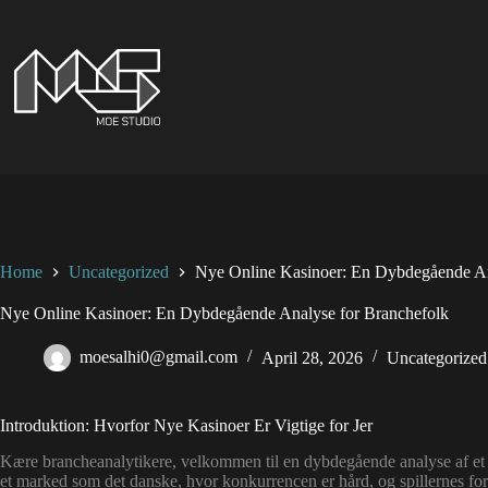
Skip
to
content
Home
Uncategorized
Nye Online Kasinoer: En Dybdegående An
Nye Online Kasinoer: En Dybdegående Analyse for Branchefolk
moesalhi0@gmail.com
April 28, 2026
Uncategorized
Introduktion: Hvorfor Nye Kasinoer Er Vigtige for Jer
Kære brancheanalytikere, velkommen til en dybdegående analyse af et em
et marked som det danske, hvor konkurrencen er hård, og spillernes forv