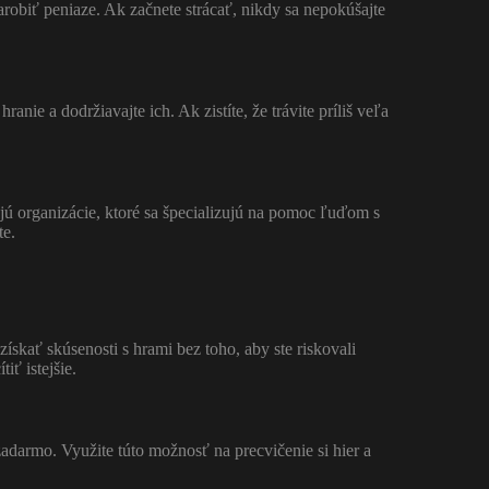
arobiť peniaze. Ak začnete strácať, nikdy sa nepokúšajte
nie a dodržiavajte ich. Ak zistíte, že trávite príliš veľa
ú organizácie, ktoré sa špecializujú na pomoc ľuďom s
te.
skať skúsenosti s hrami bez toho, aby ste riskovali
ť istejšie.
zadarmo. Využite túto možnosť na precvičenie si hier a