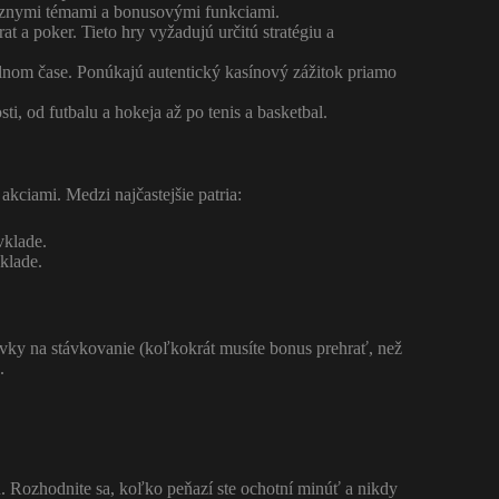
ôznymi témami a bonusovými funkciami.
at a poker. Tieto hry vyžadujú určitú stratégiu a
álnom čase. Ponúkajú autentický kasínový zážitok priamo
i, od futbalu a hokeja až po tenis a basketbal.
ciami. Medzi najčastejšie patria:
vklade.
klade.
avky na stávkovanie (koľkokrát musíte bonus prehrať, než
.
. Rozhodnite sa, koľko peňazí ste ochotní minúť a nikdy