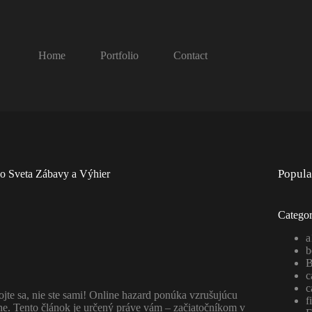
Home
Portfolio
Contact
Popula
do Sveta Zábavy a Výhier
Categor
a
b
B
c
c
jte sa, nie ste sami! Online hazard ponúka vzrušujúcu
f
ne. Tento článok je určený práve vám – začiatočníkom v