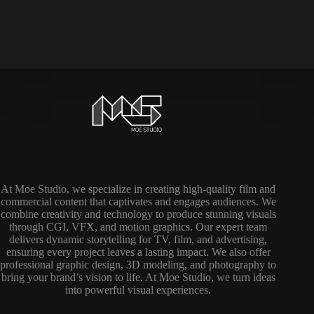
At Moe Studio, we specialize in creating high-quality film and
commercial content that captivates and engages audiences. We
combine creativity and technology to produce stunning visuals
through CGI, VFX, and motion graphics. Our expert team
delivers dynamic storytelling for TV, film, and advertising,
ensuring every project leaves a lasting impact. We also offer
professional graphic design, 3D modeling, and photography to
bring your brand’s vision to life. At Moe Studio, we turn ideas
into powerful visual experiences.