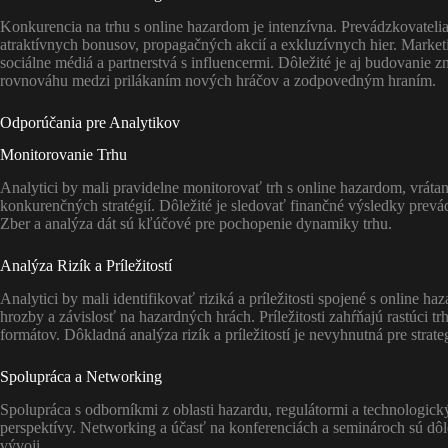
Konkurencia na trhu s online hazardom je intenzívna. Prevádzkovatelia
atraktívnych bonusov, propagačných akcií a exkluzívnych hier. Marketi
sociálne médiá a partnerstvá s influencermi. Dôležité je aj budovanie 
rovnováhu medzi prilákaním nových hráčov a zodpovedným hraním.
Odporúčania pre Analytikov
Monitorovanie Trhu
Analytici by mali pravidelne monitorovať trh s online hazardom, vrátan
konkurenčných stratégií. Dôležité je sledovať finančné výsledky prevád
Zber a analýza dát sú kľúčové pre pochopenie dynamiky trhu.
Analýza Rizík a Príležitostí
Analytici by mali identifikovať riziká a príležitosti spojené s online h
hrozby a závislosť na hazardných hrách. Príležitosti zahŕňajú rastúci t
formátov. Dôkladná analýza rizík a príležitostí je nevyhnutná pre strat
Spolupráca a Networking
Spolupráca s odborníkmi z oblasti hazardu, regulátormi a technologi
perspektívy. Networking a účasť na konferenciách a seminároch sú dôl
vývoji.