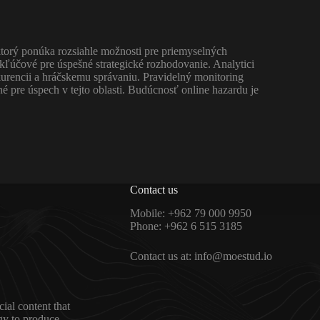
ktorý ponúka rozsiahle možnosti pre priemyselných
kľúčové pre úspešné strategické rozhodovanie. Analytici
urencii a hráčskemu správaniu. Pravidelný monitoring
tné pre úspech v tejto oblasti. Budúcnosť online hazardu je
Contact us
Mobile: +962 79 000 9950
Phone: +962 6 515 3185
Contact us at: info@moestud.io
ial content that
gy to produce