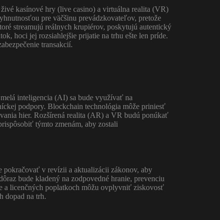
ivé kasínové hry (live casino) a virtuálna realita (VR)
vyhnutnosťou pre väčšinu prevádzkovateľov, pretože
ré streamujú reálnych krupiérov, poskytujú autentický
k, hoci jej rozsiahlejšie prijatie na trhu ešte len príde.
zabezpečenie transakcií.
elá inteligencia (AI) sa bude využívať na
níckej podpory. Blockchain technológia môže priniesť
rovania hier. Rozšírená realita (AR) a VR budú ponúkať
 prispôsobiť týmto zmenám, aby zostali
pokračovať v revízii a aktualizácii zákonov, aby
 dôraz bude kladený na zodpovedné hranie, prevenciu
ike a licenčných poplatkoch môžu ovplyvniť ziskovosť
h dopad na trh.