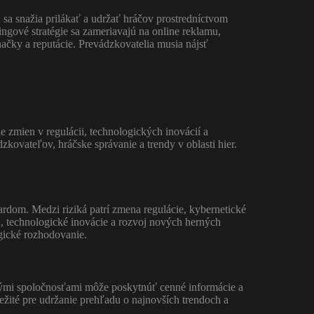
 sa snažia prilákať a udržať hráčov prostredníctvom
ngové stratégie sa zameriavajú na online reklamu,
značky a reputácie. Prevádzkovatelia musia nájsť
e zmien v regulácii, technologických inovácií a
zkovateľov, hráčske správanie a trendy v oblasti hier.
azardom. Medzi riziká patrí zmena regulácie, kybernetické
rh, technologické inovácie a rozvoj nových herných
egické rozhodovanie.
ckými spoločnosťami môže poskytnúť cenné informácie a
ežité pre udržanie prehľadu o najnovších trendoch a