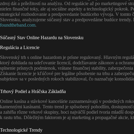
zdroj dát a príležitostí na analýzu. Od regulácie až po marketingové st
nielen finančné toky, ale aj sociálne aspekty a technologický pokrok. 
strategické rozhodovanie a predpovedanie budúceho vývoja. V tomto 
Slovensku, analyzujeme súčasný stav a predpovedáme budúce trendy. 
foundtheband.com
.
Súčasný Stav Online Hazardu na Slovensku
Regulácia a Licencie
Slovenský trh s online hazardom je prísne regulovaný. Hlavným regul
ktorý dohliada na udeľovanie licencií, dodržiavanie zákonov a ochran
splnenie prísnych podmienok, vrátane finančnej stability, zabezpečeni
Získanie licencie je kľúčové pre legálne pôsobenie na trhu a zabezpe
subjektov sa v posledných rokoch stabilizoval, čo naznačuje konsolidác
Trhový Podiel a Hráčska Základňa
Online kasína a stávkové kancelárie zaznamenávajú v posledných rokoc
kamennými kasínami. Tento trend je spôsobený pohodlím, dostupnosťou
a zahŕňa rôzne vekové skupiny, hoci najväčší podiel tvoria mladší dosp
k rastu trhu. Dôležitým faktorom je aj marketing a propagačné akcie, k
Technologické Trendy