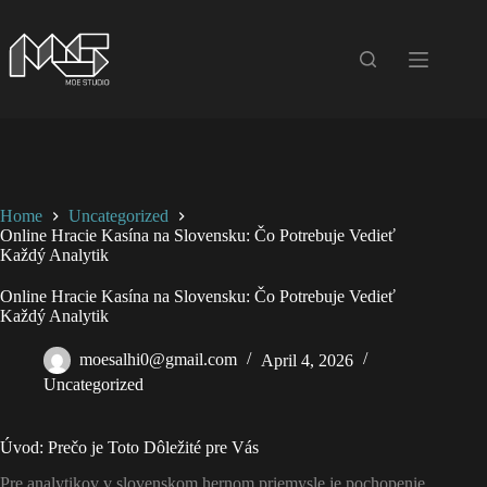
Skip
to
content
Home
Uncategorized
Online Hracie Kasína na Slovensku: Čo Potrebuje Vedieť
Každý Analytik
Online Hracie Kasína na Slovensku: Čo Potrebuje Vedieť
Každý Analytik
moesalhi0@gmail.com
April 4, 2026
Uncategorized
Úvod: Prečo je Toto Dôležité pre Vás
Pre analytikov v slovenskom hernom priemysle je pochopenie