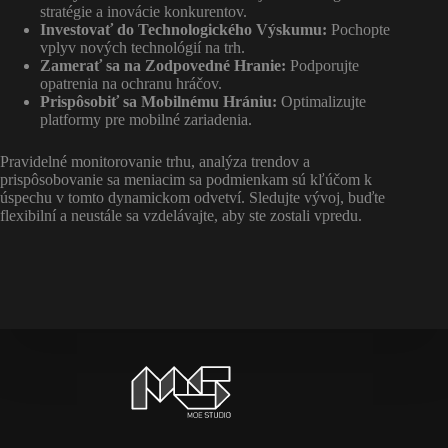
stratégie a inovácie konkurentov.
Investovať do Technologického Výskumu:
Pochopte
vplyv nových technológií na trh.
Zamerať sa na Zodpovedné Hranie:
Podporujte
opatrenia na ochranu hráčov.
Prispôsobiť sa Mobilnému Hrániu:
Optimalizujte
platformy pre mobilné zariadenia.
Pravidelné monitorovanie trhu, analýza trendov a
prispôsobovanie sa meniacim sa podmienkam sú kľúčom k
úspechu v tomto dynamickom odvetví. Sledujte vývoj, buďte
flexibilní a neustále sa vzdelávajte, aby ste zostali vpredu.