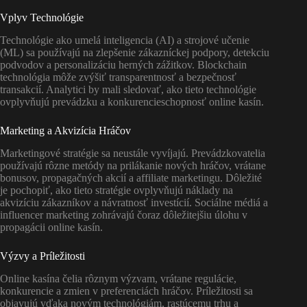
Vplyv Technológie
Technológie ako umelá inteligencia (AI) a strojové učenie
(ML) sa používajú na zlepšenie zákazníckej podpory, detekciu
podvodov a personalizáciu herných zážitkov. Blockchain
technológia môže zvýšiť transparentnosť a bezpečnosť
transakcií. Analytici by mali sledovať, ako tieto technológie
ovplyvňujú prevádzku a konkurencieschopnosť online kasín.
Marketing a Akvizícia Hráčov
Marketingové stratégie sa neustále vyvíjajú. Prevádzkovatelia
používajú rôzne metódy na prilákanie nových hráčov, vrátane
bonusov, propagačných akcií a affiliate marketingu. Dôležité
je pochopiť, ako tieto stratégie ovplyvňujú náklady na
akvizíciu zákazníkov a návratnosť investícií. Sociálne médiá a
influencer marketing zohrávajú čoraz dôležitejšiu úlohu v
propagácii online kasín.
Výzvy a Príležitosti
Online kasína čelia rôznym výzvam, vrátane regulácie,
konkurencie a zmien v preferenciách hráčov. Príležitosti sa
objavujú vďaka novým technológiám, rastúcemu trhu a