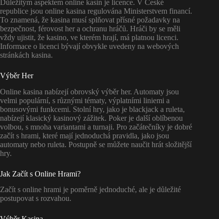
Důležitým aspektem online kasin je licence. V České
republice jsou online kasina regulována Ministerstvem financí.
To znamená, že kasina musí splňovat přísné požadavky na
bezpečnost, férovost her a ochranu hráčů. Hráči by se měli
vždy ujistit, že kasino, ve kterém hrají, má platnou licenci.
Informace o licenci bývají obvykle uvedeny na webových
stránkách kasina.
Výběr Her
Online kasina nabízejí obrovský výběr her. Automaty jsou
velmi populární, s různými tématy, výplatními liniemi a
bonusovými funkcemi. Stolní hry, jako je blackjack a ruleta,
nabízejí klasický kasinový zážitek. Poker je další oblíbenou
volbou, s mnoha variantami a turnaji. Pro začátečníky je dobré
začít s hrami, které mají jednoduchá pravidla, jako jsou
automaty nebo ruleta. Postupně se můžete naučit hrát složitější
hry.
Jak Začít s Online Hrami?
Začít s online hrami je poměrně jednoduché, ale je důležité
postupovat s rozvahou.
Výběr Kasina