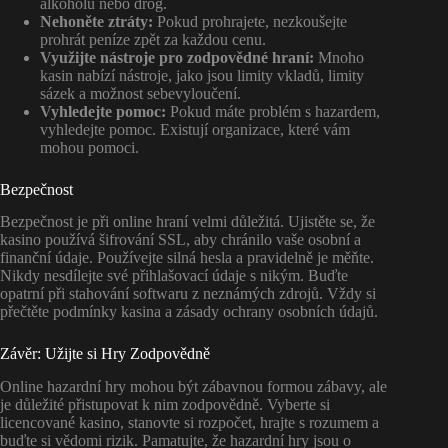
alkoholu nebo drog.
Nehoněte ztráty:
Pokud prohrajete, nezkoušejte
prohrát peníze zpět za každou cenu.
Využijte nástroje pro zodpovědné hraní:
Mnoho
kasin nabízí nástroje, jako jsou limity vkladů, limity
sázek a možnost sebevyloučení.
Vyhledejte pomoc:
Pokud máte problém s hazardem,
vyhledejte pomoc. Existují organizace, které vám
mohou pomoci.
Bezpečnost
Bezpečnost je při online hraní velmi důležitá. Ujistěte se, že
kasino používá šifrování SSL, aby chránilo vaše osobní a
finanční údaje. Používejte silná hesla a pravidelně je měňte.
Nikdy nesdílejte své přihlašovací údaje s nikým. Buďte
opatrní při stahování softwaru z neznámých zdrojů. Vždy si
přečtěte podmínky kasina a zásady ochrany osobních údajů.
Závěr: Užijte si Hry Zodpovědně
Online hazardní hry mohou být zábavnou formou zábavy, ale
je důležité přistupovat k nim zodpovědně. Vyberte si
licencované kasino, stanovte si rozpočet, hrajte s rozumem a
buďte si vědomi rizik. Pamatujte, že hazardní hry jsou o