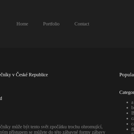
Home
Portfolio
Contact
Popula
ečníky v České Republice
Categor
d
a
b
B
c
c
tečníky může být tento svět zpočátku trochu ohromující,
f
vným přístupem se můžete do této zábavné formy zábavy