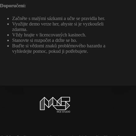
Doporučení:
Začněte s malými sázkami a učte se pravidla her.
Využijte demo verze her, abyste si je vyzkoušeli
zdarma.
Vždy hrajte v licencovaných kasinech.
Stanovte si rozpočet a držte se ho.
Buďte si vědomi znaků problémového hazardu a
vyhledejte pomoc, pokud ji potřebujete.