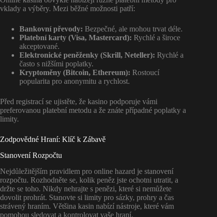
vklady a výběry. Mezi běžné možnosti patří:
Bankovní převody:
Bezpečné, ale mohou trvat déle.
Platební karty (Visa, Mastercard):
Rychlé a široce
akceptované.
Elektronické peněženky (Skrill, Neteller):
Rychlé a
často s nižšími poplatky.
Kryptoměny (Bitcoin, Ethereum):
Rostoucí
popularita pro anonymitu a rychlost.
Před registrací se ujistěte, že kasino podporuje vámi
preferovanou platební metodu a že znáte případné poplatky a
limity.
Zodpovědné Hraní: Klíč k Zábavě
Stanovení Rozpočtu
Nejdůležitějším pravidlem pro online hazard je stanovení
rozpočtu. Rozhodněte se, kolik peněz jste ochotni utratit, a
držte se toho. Nikdy nehrajte s penězi, které si nemůžete
dovolit prohrát. Stanovte si limity pro sázky, prohry a čas
strávený hraním. Většina kasin nabízí nástroje, které vám
pomohou sledovat a kontrolovat vaše hraní.