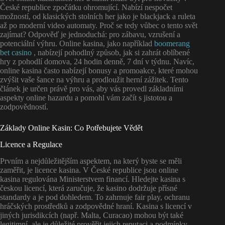
České republice zpočátku ohromující. Nabízí nespočet
možností, od klasických stolních her jako je blackjack a ruleta
až po moderní video automaty. Proč se tedy vůbec o tento svět
zajímat? Odpověď je jednoduchá: pro zábavu, vzrušení a
potenciální výhru. Online kasina, jako například
boomerang
bet casino
, nabízejí pohodlný způsob, jak si zahrát oblíbené
hry z pohodlí domova, 24 hodin denně, 7 dní v týdnu. Navíc,
online kasina často nabízejí bonusy a promoakce, které mohou
zvýšit vaše šance na výhru a prodloužit herní zážitek. Tento
článek je určen právě pro vás, aby vás provedl základními
aspekty online hazardu a pomohl vám začít s jistotou a
zodpovědností.
Základy Online Kasin: Co Potřebujete Vědět
Licence a Regulace
Prvním a nejdůležitějším aspektem, na který byste se měli
zaměřit, je licence kasina. V České republice jsou online
kasina regulována Ministerstvem financí. Hledejte kasina s
českou licencí, která zaručuje, že kasino dodržuje přísné
standardy a je pod dohledem. To zahrnuje fair play, ochranu
hráčských prostředků a zodpovědné hraní. Kasina s licencí v
jiných jurisdikcích (např. Malta, Curacao) mohou být také
legitimní, ale je důležité prověřit jejich reputaci a podmínky.