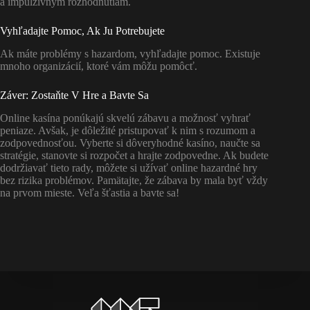
a impulzívnym rozhodnutiam.
Vyhľadajte Pomoc, Ak Ju Potrebujete
Ak máte problémy s hazardom, vyhľadajte pomoc. Existuje
mnoho organizácií, ktoré vám môžu pomôcť.
Záver: Zostaňte V Hre a Bavte Sa
Online kasína ponúkajú skvelú zábavu a možnosť vyhrať
peniaze. Avšak, je dôležité pristupovať k nim s rozumom a
zodpovednosťou. Vyberte si dôveryhodné kasíno, naučte sa
stratégie, stanovte si rozpočet a hrajte zodpovedne. Ak budete
dodržiavať tieto rady, môžete si užívať online hazardné hry
bez rizika problémov. Pamätajte, že zábava by mala byť vždy
na prvom mieste. Veľa šťastia a bavte sa!