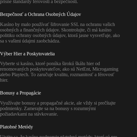
prísne štandardy férovosti a bezpečnosti.
Bezpečnosť a Ochrana Osobných Údajov
Kasíno by malo používať šifrovanie SSL na ochranu vašich
osobných a finančných údajov. Skontrolujte, či má kasíno
politiku ochrany osobných údajov, ktorá jasne vysvetľuje, ako
sa s vašimi údajmi zaobchádza.
Výber Hier a Poskytovatelia
Vyberte si kasíno, ktoré ponúka širokú škálu hier od
renomovaných poskytovateľov, ako sú NetEnt, Microgaming
alebo Playtech. To zaručuje kvalitu, rozmanitosť a férovosť
hier.
Bonusy a Propagácie
Využívajte bonusy a propagačné akcie, ale vždy si prečítajte
podmienky. Zamerajte sa na bonusy s rozumnými
požiadavkami na stávkovanie.
Platobné Metódy
Uistite sa, že kasíno podporuje platobné metódy, ktoré sú pre