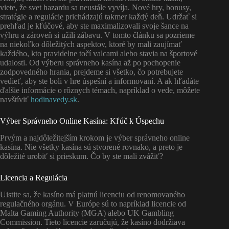
viete, že svet hazardu sa neustále vyvíja. Nové hry, bonusy,
stratégie a regulácie prichádzajú takmer každý deň. Udržať si
prehľad je kľúčové, aby ste maximalizovali svoje šance na
výhru a zároveň si užili zábavu. V tomto článku sa pozrieme
na niekoľko dôležitých aspektov, ktoré by mali zaujímať
každého, kto pravidelne točí valcami alebo stavia na športové
udalosti. Od výberu správneho kasína až po pochopenie
zodpovedného hrania, prejdeme si všetko, čo potrebujete
vedieť, aby ste boli v hre úspešní a informovaní. A ak hľadáte
ďalšie informácie o rôznych témach, napríklad o vede, môžete
navštíviť
hodinavedy.sk
.
Výber Správneho Online Kasína: Kľúč k Úspechu
Prvým a najdôležitejším krokom je výber správneho online
kasína. Nie všetky kasína sú stvorené rovnako, a preto je
dôležité urobiť si prieskum. Čo by ste mali zvážiť?
Licencia a Regulácia
Uistite sa, že kasíno má platnú licenciu od renomovaného
regulačného orgánu. V Európe sú to napríklad licencie od
Malta Gaming Authority (MGA) alebo UK Gambling
Commission. Tieto licencie zaručujú, že kasíno dodržiava