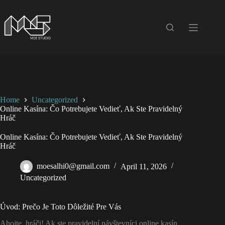
Skip
to
content
Home
Uncategorized
Online Kasína: Čo Potrebujete Vedieť, Ak Ste Pravidelný
Hráč
Online Kasína: Čo Potrebujete Vedieť, Ak Ste Pravidelný
Hráč
moesalhi0@gmail.com
April 11, 2026
Uncategorized
Úvod: Prečo Je Toto Dôležité Pre Vás
Ahojte, hráči! Ak ste pravidelní návštevníci online kasín,