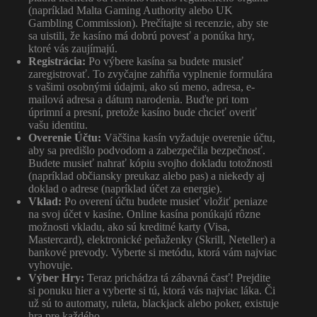
(napríklad Malta Gaming Authority alebo UK
Gambling Commission). Prečítajte si recenzie, aby ste
sa uistili, že kasíno má dobrú povesť a ponúka hry,
ktoré vás zaujímajú.
Registrácia:
Po výbere kasína sa budete musieť
zaregistrovať. To zvyčajne zahŕňa vyplnenie formulára
s vašimi osobnými údajmi, ako sú meno, adresa, e-
mailová adresa a dátum narodenia. Buďte pri tom
úprimní a presní, pretože kasíno bude chcieť overiť
vašu identitu.
Overenie Účtu:
Väčšina kasín vyžaduje overenie účtu,
aby sa predišlo podvodom a zabezpečila bezpečnosť.
Budete musieť nahrať kópiu svojho dokladu totožnosti
(napríklad občiansky preukaz alebo pas) a niekedy aj
doklad o adrese (napríklad účet za energie).
Vklad:
Po overení účtu budete musieť vložiť peniaze
na svoj účet v kasíne. Online kasína ponúkajú rôzne
možnosti vkladu, ako sú kreditné karty (Visa,
Mastercard), elektronické peňaženky (Skrill, Neteller) a
bankové prevody. Vyberte si metódu, ktorá vám najviac
vyhovuje.
Výber Hry:
Teraz prichádza tá zábavná časť! Prejdite
si ponuku hier a vyberte si tú, ktorá vás najviac láka. Či
už sú to automaty, ruleta, blackjack alebo poker, existuje
hra pre každého.