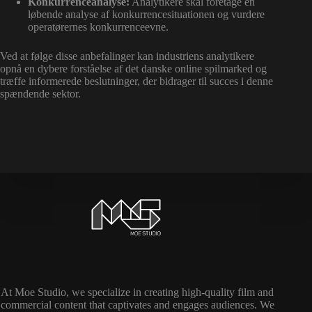
Konkurrenceanalyse:
Analytikere skal foretage en
løbende analyse af konkurrencesituationen og vurdere
operatørernes konkurrenceevne.
Ved at følge disse anbefalinger kan industriens analytikere
opnå en dybere forståelse af det danske online spilmarked og
træffe informerede beslutninger, der bidrager til succes i denne
spændende sektor.
At Moe Studio, we specialize in creating high-quality film and
commercial content that captivates and engages audiences. We