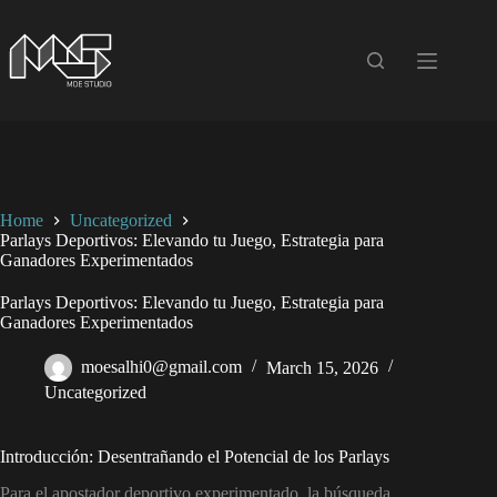
Skip
to
content
Home
Uncategorized
Parlays Deportivos: Elevando tu Juego, Estrategia para
Ganadores Experimentados
Parlays Deportivos: Elevando tu Juego, Estrategia para
Ganadores Experimentados
moesalhi0@gmail.com
March 15, 2026
Uncategorized
Introducción: Desentrañando el Potencial de los Parlays
Para el apostador deportivo experimentado, la búsqueda