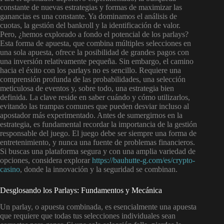
constante de nuevas estrategias y formas de maximizar las
ganancias es una constante. Ya dominamos el análisis de
cuotas, la gestión del bankroll y la identificación de valor.
Pero, ¿hemos explorado a fondo el potencial de los parlays?
Esta forma de apuesta, que combina múltiples selecciones en
una sola apuesta, ofrece la posibilidad de grandes pagos con
una inversión relativamente pequeña. Sin embargo, el camino
hacia el éxito con los parlays no es sencillo. Requiere una
comprensión profunda de las probabilidades, una selección
meticulosa de eventos y, sobre todo, una estrategia bien
definida. La clave reside en saber cuándo y cómo utilizarlos,
evitando las trampas comunes que pueden desviar incluso al
apostador más experimentado. Antes de sumergirnos en la
estrategia, es fundamental recordar la importancia de la gestión
responsable del juego. El juego debe ser siempre una forma de
entretenimiento, y nunca una fuente de problemas financieros.
Si buscas una plataforma segura y con una amplia variedad de
opciones, considera explorar
https://bauhutte-g.com/es/crypto-
casino
, donde la innovación y la seguridad se combinan.
Desglosando los Parlays: Fundamentos y Mecánica
Un parlay, o apuesta combinada, es esencialmente una apuesta
que requiere que todas tus selecciones individuales sean