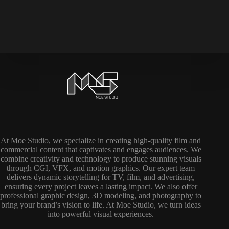
At Moe Studio, we specialize in creating high-quality film and
commercial content that captivates and engages audiences. We
combine creativity and technology to produce stunning visuals
through CGI, VFX, and motion graphics. Our expert team
delivers dynamic storytelling for TV, film, and advertising,
ensuring every project leaves a lasting impact. We also offer
professional graphic design, 3D modeling, and photography to
bring your brand’s vision to life. At Moe Studio, we turn ideas
into powerful visual experiences.