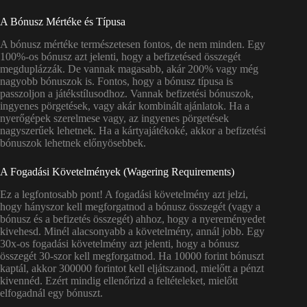
A Bónusz Mértéke és Típusa
A bónusz mértéke természetesen fontos, de nem minden. Egy
100%-os bónusz azt jelenti, hogy a befizetésed összegét
megduplázzák. De vannak magasabb, akár 200% vagy még
nagyobb bónuszok is. Fontos, hogy a bónusz típusa is
passzoljon a játékstílusodhoz. Vannak befizetési bónuszok,
ingyenes pörgetések, vagy akár kombinált ajánlatok. Ha a
nyerőgépek szerelmese vagy, az ingyenes pörgetések
nagyszerűek lehetnek. Ha a kártyajátékoké, akkor a befizetési
bónuszok lehetnek előnyösebbek.
A Fogadási Követelmények (Wagering Requirements)
Ez a legfontosabb pont! A fogadási követelmény azt jelzi,
hogy hányszor kell megforgatnod a bónusz összegét (vagy a
bónusz és a befizetés összegét) ahhoz, hogy a nyereményedet
kivehesd. Minél alacsonyabb a követelmény, annál jobb. Egy
30x-os fogadási követelmény azt jelenti, hogy a bónusz
összegét 30-szor kell megforgatnod. Ha 10000 forint bónuszt
kaptál, akkor 300000 forintot kell eljátszanod, mielőtt a pénzt
kivennéd. Ezért mindig ellenőrizd a feltételeket, mielőtt
elfogadnál egy bónuszt.