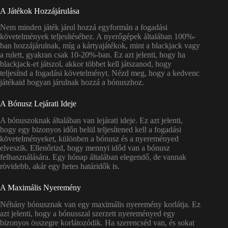
A Játékok Hozzájárulása
Nem minden játék járul hozzá egyformán a fogadási
követelmények teljesítéséhez. A nyerőgépek általában 100%-
ban hozzájárulnak, míg a kártyajátékok, mint a blackjack vagy
a rulett, gyakran csak 10-20%-ban. Ez azt jelenti, hogy ha
blackjack-et játszol, akkor többet kell játszanod, hogy
teljesítsd a fogadási követelményt. Nézd meg, hogy a kedvenc
játékaid hogyan járulnak hozzá a bónuszhoz.
A Bónusz Lejárati Ideje
A bónuszoknak általában van lejárati ideje. Ez azt jelenti,
hogy egy bizonyos időn belül teljesítened kell a fogadási
követelményeket, különben a bónusz és a nyereményed
elveszik. Ellenőrizd, hogy mennyi időd van a bónusz
felhasználására. Egy hónap általában elegendő, de vannak
rövidebb, akár egy hetes határidők is.
A Maximális Nyeremény
Néhány bónusznak van egy maximális nyeremény korlátja. Ez
azt jelenti, hogy a bónusszal szerzett nyereményed egy
bizonyos összegre korlátozódik. Ha szerencséd van, és sokat