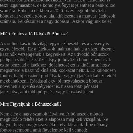
teszi izgalmasabbá, de komoly előnyt is jelenthet a bankrollod
számára. Ebben a cikkben a 2026-os év legjobb üdvözlő
bónuszait vesszük górcső alá, kifejezetten a magyar játékosok
számára. Felkészültél a nagy dobásra? Akkor vágjunk bele!
Miért Fontos a Jó Üdvözlő Bónusz?
Az online kaszinók világa egyre színesebb, és a verseny is
egyre élesebb. Ez a játékosok malmára hajtja a vizet, hiszen a
kaszinók versengenek a kegyeikért. Az üdvözlő bónuszok
pedig a csábítás eszközei. Egy jó üdvözlő bónusz nem csak
extra pénzt ad a játékhoz, de lehetőséget is kínál arra, hogy
megismerd a kaszinó kínálatát, kockázat nélkül. Ez különösen
fontos, ha új kaszinót próbálsz ki, vagy új játékokkal szeretnél
megbarátkozni. Ráadásul egy jól megválasztott bónusz
növelheti a nyerési esélyeidet is, hiszen több pénzzel
játszhatsz, ami több pörgetést vagy leosztást jelent.
Mire Figyeljünk a Bónuszoknál?
Nem elég a nagy számok látványa. A bónuszok mögött
meghúzódó feltételeket is alaposan meg kell vizsgálni. Ne
hagyd, hogy a nagy százalékok elvakítsanak! Íme néhány
fontos szempont, amit figyelembe kell venned: