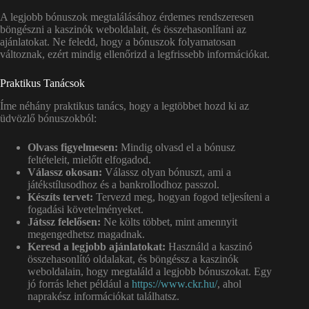
A legjobb bónuszok megtalálásához érdemes rendszeresen
böngészni a kaszinók weboldalait, és összehasonlítani az
ajánlatokat. Ne feledd, hogy a bónuszok folyamatosan
változnak, ezért mindig ellenőrizd a legfrissebb információkat.
Praktikus Tanácsok
Íme néhány praktikus tanács, hogy a legtöbbet hozd ki az
üdvözlő bónuszokból:
Olvass figyelmesen:
Mindig olvasd el a bónusz
feltételeit, mielőtt elfogadod.
Válassz okosan:
Válassz olyan bónuszt, ami a
játékstílusodhoz és a bankrollodhoz passzol.
Készíts tervet:
Tervezd meg, hogyan fogod teljesíteni a
fogadási követelményeket.
Játssz felelősen:
Ne költs többet, mint amennyit
megengedhetsz magadnak.
Keresd a legjobb ajánlatokat:
Használd a kaszinó
összehasonlító oldalakat, és böngéssz a kaszinók
weboldalain, hogy megtaláld a legjobb bónuszokat. Egy
jó forrás lehet például a
https://www.ckr.hu/
, ahol
naprakész információkat találhatsz.