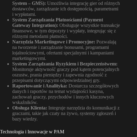
System – GMS):
Umożliwia integrację gier od różnych
dostawców, zarządzanie ich dostępnością, parametrami
i wypłatami.
System Zarządzania Płatnościami (Payment
Gateway Integration):
Obsługuje wszystkie transakcje
finansowe, w tym depozyty i wypłaty, integrując się z
różnymi metodami płatności.
Narzędzia Marketingowe i Promocyjne:
Pozwalają
na tworzenie i zarządzanie bonusami, programami
lojalnościowymi, ofertami specjalnymi i kampaniami
marketingowymi.
System Zarządzania Ryzykiem i Bezpieczeństwem:
Monitoruje aktywność graczy pod kątem potencjalnych
oszustw, prania pieniędzy i zapewnia zgodność z
przepisami dotyczącymi odpowiedzialnej gry.
Raportowanie i Analityka:
Dostarcza szczegółowych
danych i raportów na temat wydajności kasyna,
zachowań graczy, przychodów i innych kluczowych
wskaźników.
Obsługa Klienta:
Integruje narzędzia do komunikacji z
graczami, takie jak czaty na żywo, systemy zgłoszeń i
bazy wiedzy.
Technologia i Innowacje w PAM