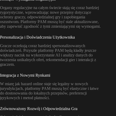
Organy regulacyjne na całym świecie stają się coraz bardziej
rygorystyczne, wprowadzając nowe przepisy dotyczące
ochrony graczy, odpowiedzialnej gry i zapobiegania
oszustwom. Platformy PAM muszą być stale aktualizowane,
aby zapewnić zgodność z tymi zmieniającymi się wymogami.
Personalizacja i Doświadczenia Użytkownika
Gracze oczekują coraz bardziej spersonalizowanych
doświadczeń. Przyszłe platformy PAM będą kładły jeszcze
większy nacisk na wykorzystanie AI i analizy danych do
tworzenia unikalnych ofert, rekomendacji gier i interakcji z
graczem.
Integracja z Nowymi Rynkami
W miarę jak hazard online staje się legalny w nowych
jurysdykcjach, platformy PAM muszą być elastyczne i łatwe
do dostosowania do lokalnych przepisów, preferencji
językowych i metod płatności.
Zrównoważony Rozwój i Odpowiedzialna Gra