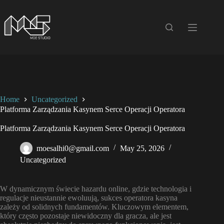
Skip
to
content
Home
Uncategorized
Platforma Zarządzania Kasynem Serce Operacji Operatora
Platforma Zarządzania Kasynem Serce Operacji Operatora
moesalhi0@gmail.com
May 25, 2026
Uncategorized
W dynamicznym świecie hazardu online, gdzie technologia i
regulacje nieustannie ewoluują, sukces operatora kasyna
zależy od solidnych fundamentów. Kluczowym elementem,
który często pozostaje niewidoczny dla gracza, ale jest