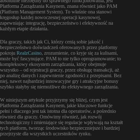
absolutnie niezbędny do sprawnego funkcjonowania, jest
Platforma Zarządzania Kasynem, znana również jako PAM
(Platform Management System). To właśnie ona stanowi
kręgosłup każdej nowoczesnej operacji kasynowej,
zapewniając integrację, bezpieczeństwo i efektywność na
każdym etapie działania.
Dla graczy, takich jak Ci, którzy cenią sobie jakość i
bezpieczeństwo doświadczeń oferowanych przez platformy
pokroju
RealzCasino
, zrozumienie, co kryje się za kulisami,
może być fascynujące. PAM to nie tylko oprogramowanie; to
kompleksowy ekosystem zarządzania, który obejmuje
wszystko – od rejestracji graczy, przez obsługę transakcji, aż
po analizę danych i zapewnienie zgodności z przepisami. Bez
niej, nawet najbardziej innowacyjne gry i atrakcyjne bonusy
szybko stałyby się niemożliwe do efektywnego zarządzania.
W niniejszym artykule przyjrzymy się bliżej, czym jest
Platforma Zarządzania Kasynem, jakie kluczowe funkcje
pełni i dlaczego jest tak istotna dla operatorów, a pośrednio
również dla graczy. Omówimy również, jak rozwój
technologiczny i zmieniające się regulacje wpływają na kształt
tych platform, tworząc środowisko bezpieczniejsze i bardziej
przejrzyste dla wszystkich uczestników rynku.