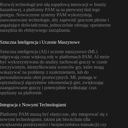
Rozwój technologii jest siłą napędową innowacji w branży
hazardowej, a platformy PAM są na pierwszej linii tego
postępu. Nowoczesne systemy PAM wykorzystują
zaawansowane technologie, aby zapewnić graczom płynne i
angażujące doświadczenia, jednocześnie oferując operatorom
narzędzia do efektywnego zarządzania.
Sztuczna Inteligencja i Uczenie Maszynowe
Sztuczna inteligencja (AI) i uczenie maszynowe (ML)
odgrywają coraz większą rolę w platformach PAM. AI może
być wykorzystywana do analizy zachowań graczy w czasie
rzeczywistym, identyfikowania wzorców gry, które mogą
wskazywać na problemy z uzależnieniem, lub do
personalizowania ofert promocyjnych. ML pomaga w
optymalizacji algorytmów rekomendacji gier, zwiększając
zaangażowanie graczy i potencjalnie wydłużając czas
spędzany na platformie.
Integracja z Nowymi Technologiami
Platformy PAM muszą być elastyczne, aby integrować się z
nowymi technologiami, takimi jak blockchain (dla
zwiększenia przejrzystości i bezpieczeństwa transakcji) czy