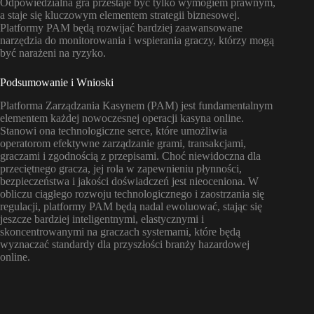
Odpowiedzialna gra przestaje być tylko wymogiem prawnym,
a staje się kluczowym elementem strategii biznesowej.
Platformy PAM będą rozwijać bardziej zaawansowane
narzędzia do monitorowania i wspierania graczy, którzy mogą
być narażeni na ryzyko.
Podsumowanie i Wnioski
Platforma Zarządzania Kasynem (PAM) jest fundamentalnym
elementem każdej nowoczesnej operacji kasyna online.
Stanowi ona technologiczne serce, które umożliwia
operatorom efektywne zarządzanie grami, transakcjami,
graczami i zgodnością z przepisami. Choć niewidoczna dla
przeciętnego gracza, jej rola w zapewnieniu płynności,
bezpieczeństwa i jakości doświadczeń jest nieoceniona. W
obliczu ciągłego rozwoju technologicznego i zaostrzania się
regulacji, platformy PAM będą nadal ewoluować, stając się
jeszcze bardziej inteligentnymi, elastycznymi i
skoncentrowanymi na graczach systemami, które będą
wyznaczać standardy dla przyszłości branży hazardowej
online.