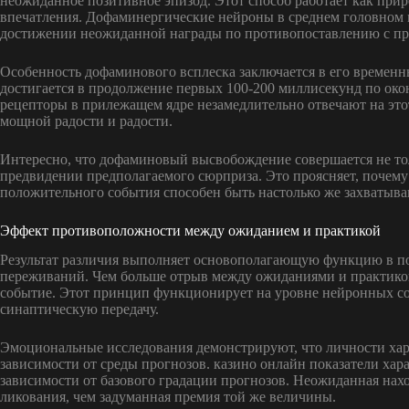
неожиданное позитивное эпизод. Этот способ работает как пр
впечатления. Дофаминергические нейроны в среднем головном мо
достижении неожиданной награды по противопоставлению с пр
Особенность дофаминового всплеска заключается в его времен
достигается в продолжение первых 100-200 миллисекунд по окон
рецепторы в прилежащем ядре незамедлительно отвечают на это
мощной радости и радости.
Интересно, что дофаминовый высвобождение совершается не тол
предвидении предполагаемого сюрприза. Это проясняет, почем
положительного события способен быть настолько же захватыва
Эффект противоположности между ожиданием и практикой
Результат различия выполняет основополагающую функцию в п
переживаний. Чем больше отрыв между ожиданиями и практико
событие. Этот принцип функционирует на уровне нейронных со
синаптическую передачу.
Эмоциональные исследования демонстрируют, что личности хар
зависимости от среды прогнозов. казино онлайн показатели ха
зависимости от базового градации прогнозов. Неожиданная нах
ликования, чем задуманная премия той же величины.