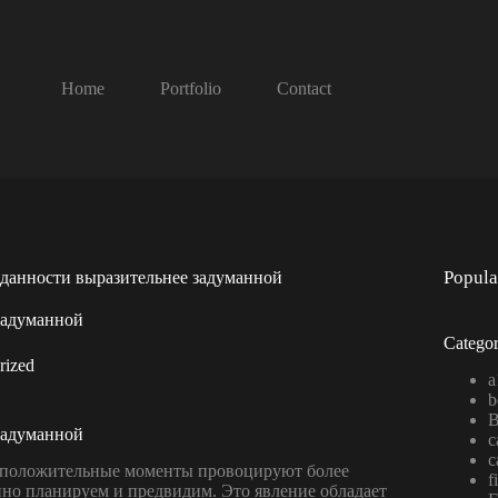
Home
Portfolio
Contact
Popula
иданности выразительнее задуманной
задуманной
Categor
rized
a
b
B
задуманной
c
c
е положительные моменты провоцируют более
f
нно планируем и предвидим. Это явление обладает