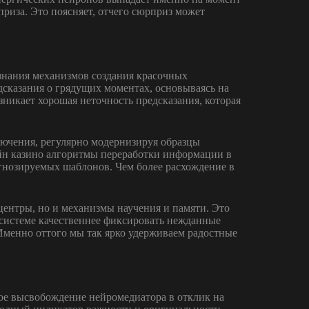
риза. Это поясняет, отчего сюрприз может
знания механизмов создания красочных
сказания о грядущих моментах, основываясь на
никает хорошая неточность предсказания, которая
лючения, регулярно модернизируя образцы
йн казино алгоритмы переработки информации в
гнозируемых шаблонов. Чем более расхождение в
центры, но и механизмы научения и памяти. Это
системе качественнее фиксировать нежданные
Именно оттого мы так ярко удерживаем радостные
ое высвобождение нейромедиатора в отклик на