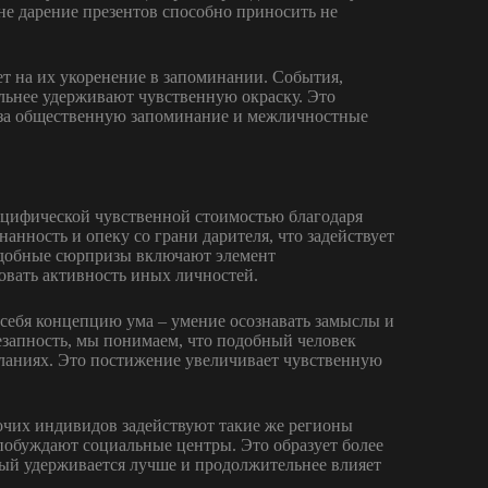
не дарение презентов способно приносить не
т на их укоренение в запоминании. События,
льнее удерживают чувственную окраску. Это
х за общественную запоминание и межличностные
цифической чувственной стоимостью благодаря
нность и опеку со грани дарителя, что задействует
одобные сюрпризы включают элемент
овать активность иных личностей.
 себя концепцию ума – умение осознавать замыслы и
езапность, мы понимаем, что подобный человек
еланиях. Это постижение увеличивает чувственную
очих индивидов задействуют такие же регионы
 побуждают социальные центры. Это образует более
ый удерживается лучше и продолжительнее влияет