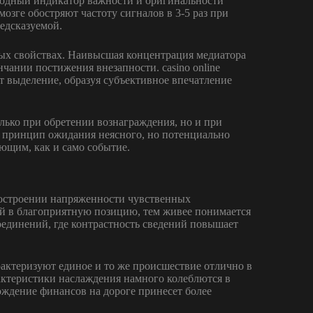
иродный индикатор важности и оригинальности
зге обостряют частоту сигналов в 3-5 раз при
едсказуемой.
ных свойствах. Наивысшая концентрация медиатора
чании постижения внезапности. casino online
т выделение, образуя субъективное впечатление
ько при обретении вознаграждения, но и при
у принцип ожидания неясного, но потенциально
ющим, как и само событие.
остроении напряженности чувственных
й в благоприятную позицию, тем живее понимается
единений, где контрастность сведений повышает
актеризуют единое и то же происшествие отлично в
рактеристики наслаждения намного колеблются в
ождение финансов на дороге принесет более