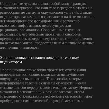
Сокровенные чувства являют собой многогранную
механизм маркеров, что наш тело передает в отклик на
разнообразные стимулы окружающей условий. Этакие
индикаторы cat casino выстраиваются на базе миллионов
лет эволюционного формирования и регулярно
включают информацию, недоступную для
рационального анализа. Современные изучения
раскрывают, что телесные проявления способны
предшествовать намеренному постижению положения
на несколько мигов, предоставляя нам значимые данные
для принятия выводов.
Эволюционные основания доверия к телесным
индикаторам
Эволюционная психология проясняет, отчего наши
прародители кэт казино полагались на глубинные
ощущения для выживания. Такие особи, которые
игнорировали телесные сигналы опасности, имели
меньше шансов передать свои гены потомству. Нервная
механизм млекопитающих развивалась так, чтобы
мгновенно откликаться на возможные опасности через
пробуждение симпатической нервной механизма.