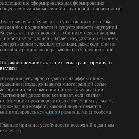
эволюционно сформировался для формирования
общественных взаимосвязей и групповой сплоченности.
Телесные чувства являются существенным истоком
сведений о подлинности и существенности ощущений.
Когда факты противоречат глубинным переживаниям,
личности зачастую испытывают неудобство и склонны
доверять своим телесным откликам, даже если они не
способны рационально разъяснить это предпочтение.
По какой причине факты не всегда трансформируют
взгляды
Воззрения регулярно создаются на аффективном
градации и поддерживаются многогранной сетью
ассоциаций, воспоминаний и телесных реакций.
Умственный диссонанс возникает, если свежая
информация противоречит существующим взглядам,
порождая дискомфорт, каковой люди стремятся
минимизировать
кет казино
различными способами.
Главные причины устойчивости воззрений к данным
включают: