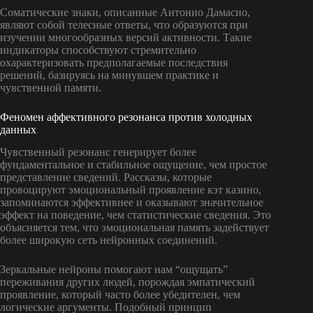
Соматические знаки, описанные Антонио Дамасио,
являют собой телесные ответы, что образуются при
изучении многообразных версий активности. Такие
индикаторы способствуют стремительно
охарактеризовать предполагаемые последствия
решений, базируясь на минувшем практике и
чувственной памяти.
Феномен аффективного резонанса против холодных
данных
Чувственный резонанс генерирует более
фундаментальное и стабильное ощущение, чем простое
представление сведений. Рассказы, которые
провоцируют эмоциональный проявление кэт казино,
запоминаются эффективнее и оказывают значительное
эффект на поведение, чем статистические сведения. Это
объясняется тем, что эмоциональная память задействует
более широкую сеть нейронных соединений.
Зеркальные нейроны помогают нам “ощущать”
переживания других людей, порождая эмпатический
проявление, который часто более убедителен, чем
логические аргументы. Подобный принцип