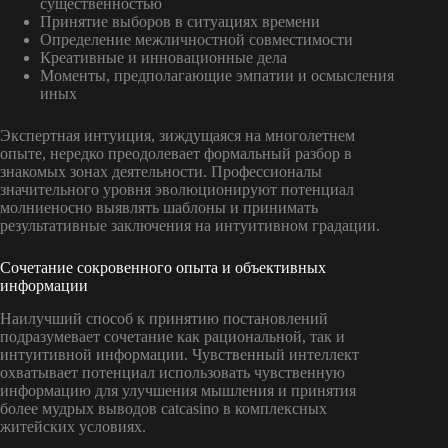
существенностью
Принятие выборов в ситуациях времени
Определение межличностной совместимости
Креативные и инновационные дела
Моменты, предполагающие эмпатии и осмысления
иных
Экспертная интуиция, зиждущаяся на многолетнем
опыте, нередко преодолевает формальный разбор в
знакомых зонах деятельности. Профессионалы
значительного уровня эволюционируют потенциал
молниеносно выявлять шаблоны и принимать
результативные заключения на интуитивном градации.
Сочетание сокровенного опыта и объективных
информации
Наилучший способ к принятию постановлений
подразумевает сочетание как рациональной, так и
интуитивной информации. Чувственный интеллект
охватывает потенциал использовать чувственную
информацию для улучшения мышления и принятия
более мудрых выводов catcasino в комплексных
житейских условиях.