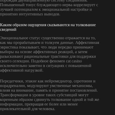
порождая двунаправленную систему соединения.
Повышенный тонус блуждающего нерва коррелирует с
лучшей потенциалом к эмоциональной настройке и
принятию интуитивных выводов.
Каким образом ощущения сказываются на толкование
сведений
Эмоциональное статус существенно отражается на то,
как мы прорабатываем и толкуем данные. Аффективная
эвристика показывает, что люди нередко принимают
выборы на основе аффективных реакций, а затем
разыскивают рациональные трактовки для поддержки
своего селекции. Подобное феномен cat casino
исключительно заметно в ситуациях с повышенной
аффективной нагрузкой.
Передатчики, этакие как нейромедиатор, серотонин и
норадреналин, модулируют умственные механизмы,
влияя на внимание, память и принятие постановлений.
Трансформации в уровне таких субстанций могут
коренным образом сдвинуть толкование одной и той же
информации, превращая ее более или менее
привлекательной для человека.