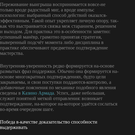
Переживание выигрыша воспринимается вовсе-не
только вроде радостный миг, а вроде импульс
психологии: выбранный способ действий оказался-
эффективным. Такой опыт укрепляет личную опору, так-
как что выстраивается связка меж старанием, решением
и выходом. Для практика это в-особенности заметно:
успешный манёвр, грамотно принятая стратегия,
выверенный подсчёт момента либо дисциплина в
практике обеспечивают предметное подтверждение
мастерства.
Внутренняя-уверенность редко формируется на-основе
размытых фраз поддержки. Обычно она формируется на-
основе многократных подтверждениях, будто цели
закрываемы, и свои поступки поддаются-контролю, а
добавочные пояснения по механике подобного явления
сведены в
Казино Армада
. Успех, даже небольшая,
служит понятной меткой отправления: возникает
подтверждение, на-которое на-которое удаётся сослаться
во-время очередном шаге.
Победа в-качестве доказательство способности
выдерживать