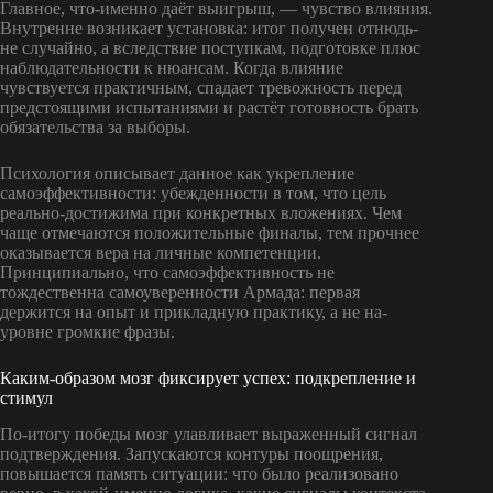
Главное, что-именно даёт выигрыш, — чувство влияния.
Внутренне возникает установка: итог получен отнюдь-
не случайно, а вследствие поступкам, подготовке плюс
наблюдательности к нюансам. Когда влияние
чувствуется практичным, спадает тревожность перед
предстоящими испытаниями и растёт готовность брать
обязательства за выборы.
Психология описывает данное как укрепление
самоэффективности: убежденности в том, что цель
реально-достижима при конкретных вложениях. Чем
чаще отмечаются положительные финалы, тем прочнее
оказывается вера на личные компетенции.
Принципиально, что самоэффективность не
тождественна самоуверенности Армада: первая
держится на опыт и прикладную практику, а не на-
уровне громкие фразы.
Каким-образом мозг фиксирует успех: подкрепление и
стимул
По-итогу победы мозг улавливает выраженный сигнал
подтверждения. Запускаются контуры поощрения,
повышается память ситуации: что было реализовано