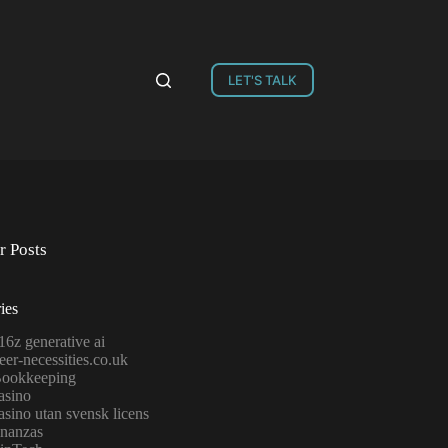
LET'S TALK
r Posts
ies
16z generative ai
eer-necessities.co.uk
ookkeeping
asino
asino utan svensk licens
inanzas