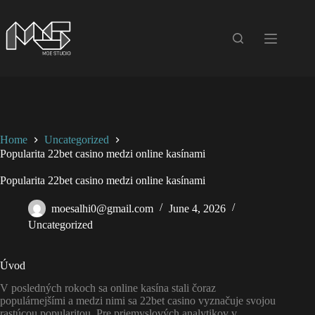
Skip
to
content
Home
Uncategorized
Popularita 22bet casino medzi online kasínami
Popularita 22bet casino medzi online kasínami
moesalhi0@gmail.com
June 4, 2026
Uncategorized
Úvod
V posledných rokoch sa online kasína stali čoraz
populárnejšími a medzi nimi sa 22bet casino vyznačuje svojou
rastúcou popularitou. Pre priemyslových analytikov v