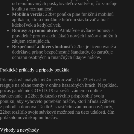
od renomovaných poskytovateľov softvéru, čo zaručuje
kvalitu a rozmanitosť.
Mobilná verzia:
22bet ponúka plne funkčnú mobilnú
aplikáciu, ktorá umožňuje hráčom stávkovať a hrať
kdekoľvek a kedykoľvek.
Bonusy a promo akcie:
Atraktívne uvítacie bonusy a
pravidelné promo akcie lákajú nových hráčov a udržujú
záujem existujúcich.
Bezpečnosť a dôveryhodnosť:
22bet je licencované a
dodržiava prísne bezpečnostné štandardy, čo zaručuje
ochranu osobných a finančných údajov hráčov.
Praktické príklady a prípady použitia
Priemysloví analytici môžu pozorovať, ako 22bet casino
reaguje na rôzne trendy v online hazardných hrách. Napríklad,
počas pandémie COVID-19 sa zvýšil záujem o online
stávkovanie, a 22bet dokázalo rýchlo prispôsobiť svoju
ponuku, aby vyhovelo potrebám hráčov, ktorí hľadali zábavu
z pohodlia domova. Taktiež, s rastúcim záujmom o e-športy,
22bet rozšírilo svoje stávkové možnosti na tieto udalosti, čím
prilákalo novú skupinu hráčov.
Výhody a nevýhody