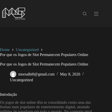
Skip
to
content
Home
Uncategorized
Por que os Jogos de Slot Permanecem Populares Online
Por que os Jogos de Slot Permanecem Populares Online
moesalhi0@gmail.com
May 8, 2026
Uncategorized
Introdução
Os jogos de slot online têm se consolidado como uma das
formas mais populares de entretenimento digital, atraindo
milhões de jogadores em todo o mundo. No contexto atual,