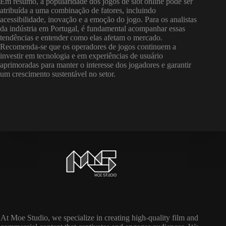
Em resumo, a popularidade dos jogos de slot online pode ser
atribuída a uma combinação de fatores, incluindo
acessibilidade, inovação e a emoção do jogo. Para os analistas
da indústria em Portugal, é fundamental acompanhar essas
tendências e entender como elas afetam o mercado.
Recomenda-se que os operadores de jogos continuem a
investir em tecnologia e em experiências de usuário
aprimoradas para manter o interesse dos jogadores e garantir
um crescimento sustentável no setor.
At Moe Studio, we specialize in creating high-quality film and