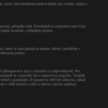
je, které vám umožňují nastavit limity pro vklady, sázky a
unavení, přestaňte hrát. Pravidelně se zamyslete nad svým
 vymklo kontrole, vyhledejte pomoc.
e, které se specializují na pomoc lidem s problémy s
 odbornou pomoc.
ité přistupovat k nim s rozumem a zodpovědností. Pro
eznámit se s pravidly her a stanovit si rozpočet. Využijte
vědně a pamatujte, že hazard by měl být zábavou, nikoli
n s větší jistotou a užít si zábavu, kterou nabízejí.