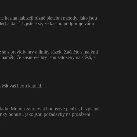
ne kasina nabízejí různé platební metody, jako jsou
er) a další. Ujistěte se, že kasino podporuje vámi
 se s pravidly hry a limity sázek. Začněte s malými
a paměti, že kasinové hry jsou založeny na štěstí, a
šit váš herní kapitál.
kladu. Mohou zahrnovat bonusové peníze, bezplatná
mínky bonusu, jako jsou požadavky na prosázení
.