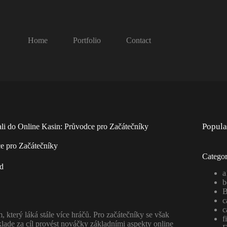
Home
Portfolio
Contact
Popula
li do Online Kasin: Průvodce pro Začátečníky
ce pro Začátečníky
Categor
d
a
b
B
c
c
 který láká stále více hráčů. Pro začátečníky se však
f
klade za cíl provést nováčky základními aspekty online