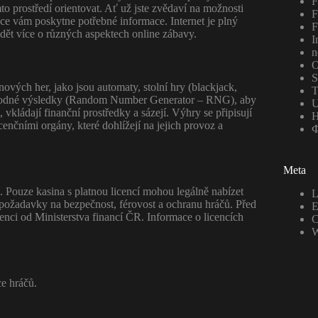
F
mto prostředí orientovat. Ať už jste zvědaví na možnosti
F
ce vám poskytne potřebné informace. Internet je plný
F
dět více o různých aspektech online zábavy.
I
n
O
S
inových her, jako jsou automaty, stolní hry (blackjack,
T
e náhodné výsledky (Random Number Generator – RNG), aby
U
et, vkládají finanční prostředky a sázejí. Výhry se připisují
Н
enčními orgány, které dohlížejí na jejich provoz a
Ф
Meta
. Pouze kasina s platnou licencí mohou legálně nabízet
L
 požadavky na bezpečnost, férovost a ochranu hráčů. Před
E
icenci od Ministerstva financí ČR. Informace o licencích
C
W
ce hráčů.