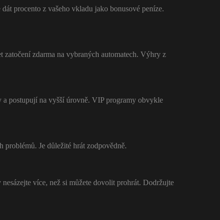
 dát procento z vašeho vkladu jako bonusové peníze.
čet zatočení zdarma na vybraných automatech. Výhry z
y a postupují na vyšší úrovně. VIP programy obvykle
h problémů. Je důležité hrát zodpovědně.
y nesázejte více, než si můžete dovolit prohrát. Dodržujte