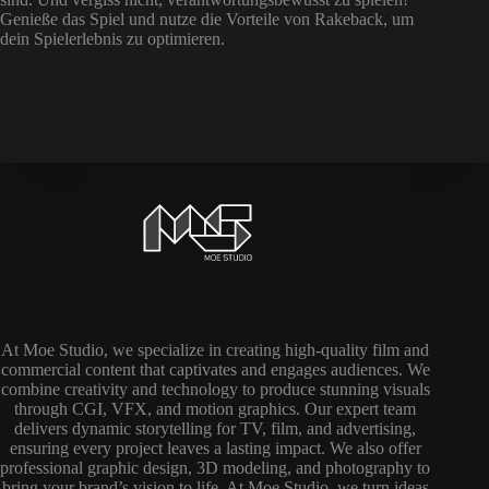
Genieße das Spiel und nutze die Vorteile von Rakeback, um
dein Spielerlebnis zu optimieren.
At Moe Studio, we specialize in creating high-quality film and
commercial content that captivates and engages audiences. We
combine creativity and technology to produce stunning visuals
through CGI, VFX, and motion graphics. Our expert team
delivers dynamic storytelling for TV, film, and advertising,
ensuring every project leaves a lasting impact. We also offer
professional graphic design, 3D modeling, and photography to
bring your brand’s vision to life. At Moe Studio, we turn ideas