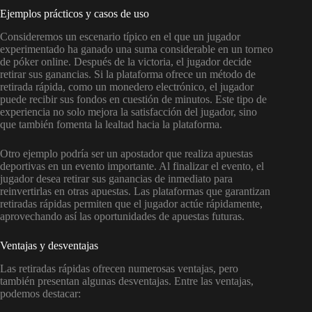
Ejemplos prácticos y casos de uso
Consideremos un escenario típico en el que un jugador
experimentado ha ganado una suma considerable en un torneo
de póker online. Después de la victoria, el jugador decide
retirar sus ganancias. Si la plataforma ofrece un método de
retirada rápida, como un monedero electrónico, el jugador
puede recibir sus fondos en cuestión de minutos. Este tipo de
experiencia no solo mejora la satisfacción del jugador, sino
que también fomenta la lealtad hacia la plataforma.
Otro ejemplo podría ser un apostador que realiza apuestas
deportivas en un evento importante. Al finalizar el evento, el
jugador desea retirar sus ganancias de inmediato para
reinvertirlas en otras apuestas. Las plataformas que garantizan
retiradas rápidas permiten que el jugador actúe rápidamente,
aprovechando así las oportunidades de apuestas futuras.
Ventajas y desventajas
Las retiradas rápidas ofrecen numerosas ventajas, pero
también presentan algunas desventajas. Entre las ventajas,
podemos destacar: