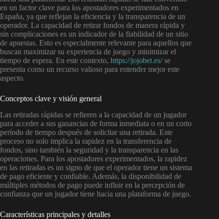
en un factor clave para los apostadores experimentados en
España, ya que reflejan la eficiencia y la transparencia de un
operador. La capacidad de retirar fondos de manera rápida y
sin complicaciones es un indicador de la fiabilidad de un sitio
de apuestas. Esto es especialmente relevante para aquellos que
buscan maximizar su experiencia de juego y minimizar el
tiempo de espera. En este contexto,
https://jojobet.es/
se
presenta como un recurso valioso para entender mejor este
aspecto.
Conceptos clave y visión general
Las retiradas rápidas se refieren a la capacidad de un jugador
para acceder a sus ganancias de forma inmediata o en un corto
período de tiempo después de solicitar una retirada. Este
proceso no solo implica la rapidez en la transferencia de
fondos, sino también la seguridad y la transparencia en las
operaciones. Para los apostadores experimentados, la rapidez
en las retiradas es un signo de que el operador tiene un sistema
de pago eficiente y confiable. Además, la disponibilidad de
múltiples métodos de pago puede influir en la percepción de
confianza que un jugador tiene hacia una plataforma de juego.
Características principales y detalles