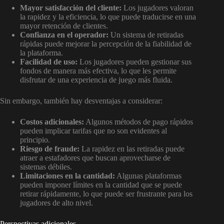
Mayor satisfacción del cliente:
Los jugadores valoran
la rapidez y la eficiencia, lo que puede traducirse en una
mayor retención de clientes.
Confianza en el operador:
Un sistema de retiradas
rápidas puede mejorar la percepción de la fiabilidad de
la plataforma.
Facilidad de uso:
Los jugadores pueden gestionar sus
fondos de manera más efectiva, lo que les permite
disfrutar de una experiencia de juego más fluida.
Sin embargo, también hay desventajas a considerar:
Costos adicionales:
Algunos métodos de pago rápidos
pueden implicar tarifas que no son evidentes al
principio.
Riesgo de fraude:
La rapidez en las retiradas puede
atraer a estafadores que buscan aprovecharse de
sistemas débiles.
Limitaciones en la cantidad:
Algunas plataformas
pueden imponer límites en la cantidad que se puede
retirar rápidamente, lo que puede ser frustrante para los
jugadores de alto nivel.
Perspectivas adicionales