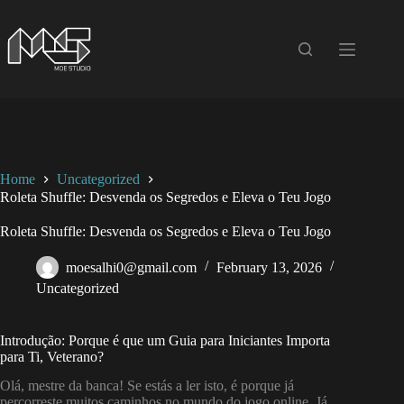
Skip
to
content
Home
Uncategorized
Roleta Shuffle: Desvenda os Segredos e Eleva o Teu Jogo
Roleta Shuffle: Desvenda os Segredos e Eleva o Teu Jogo
moesalhi0@gmail.com
February 13, 2026
Uncategorized
Introdução: Porque é que um Guia para Iniciantes Importa
para Ti, Veterano?
Olá, mestre da banca! Se estás a ler isto, é porque já
percorreste muitos caminhos no mundo do jogo online. Já