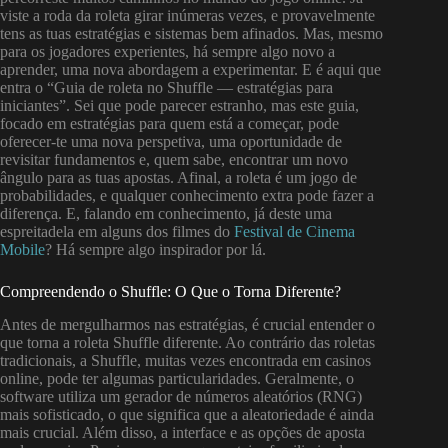
viste a roda da roleta girar inúmeras vezes, e provavelmente
tens as tuas estratégias e sistemas bem afinados. Mas, mesmo
para os jogadores experientes, há sempre algo novo a
aprender, uma nova abordagem a experimentar. E é aqui que
entra o “Guia de roleta no Shuffle — estratégias para
iniciantes”. Sei que pode parecer estranho, mas este guia,
focado em estratégias para quem está a começar, pode
oferecer-te uma nova perspetiva, uma oportunidade de
revisitar fundamentos e, quem sabe, encontrar um novo
ângulo para as tuas apostas. Afinal, a roleta é um jogo de
probabilidades, e qualquer conhecimento extra pode fazer a
diferença. E, falando em conhecimento, já deste uma
espreitadela em alguns dos filmes do
Festival de Cinema
Mobile
? Há sempre algo inspirador por lá.
Compreendendo o Shuffle: O Que o Torna Diferente?
Antes de mergulharmos nas estratégias, é crucial entender o
que torna a roleta Shuffle diferente. Ao contrário das roletas
tradicionais, a Shuffle, muitas vezes encontrada em casinos
online, pode ter algumas particularidades. Geralmente, o
software utiliza um gerador de números aleatórios (RNG)
mais sofisticado, o que significa que a aleatoriedade é ainda
mais crucial. Além disso, a interface e as opções de aposta